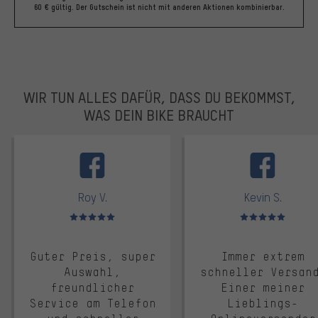
60 € gültig. Der Gutschein ist nicht mit anderen Aktionen kombinierbar.
WIR TUN ALLES DAFÜR, DASS DU BEKOMMST,
WAS DEIN BIKE BRAUCHT
facebook
Roy V.
Kevin S.
Bewertungen: 5 von 5
Bewertungen: 5 von 5
Guter Preis, super
Immer extrem
Auswahl,
schneller Versan
freundlicher
Einer meiner
Service am Telefon
Lieblings-