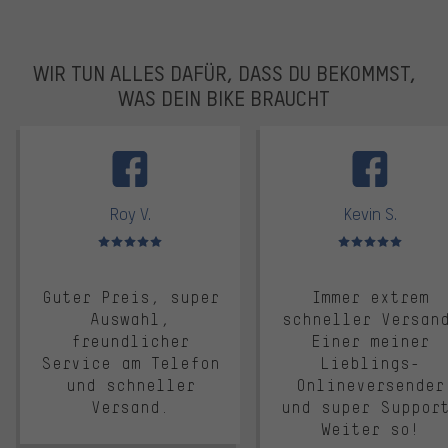
WIR TUN ALLES DAFÜR, DASS DU BEKOMMST,
WAS DEIN BIKE BRAUCHT
facebook
Roy V.
Kevin S.
Bewertungen: 5 von 5
Bewertungen: 5 von 5
Guter Preis, super
Immer extrem
Auswahl,
schneller Versan
freundlicher
Einer meiner
Service am Telefon
Lieblings-
und schneller
Onlineversender
Versand.
und super Suppor
Weiter so!