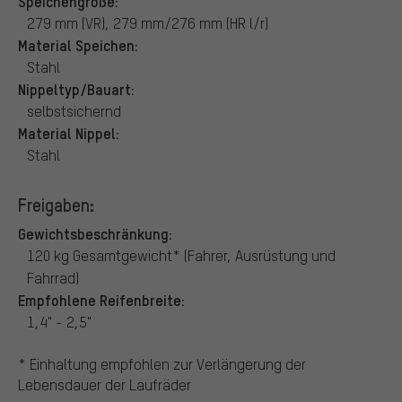
Speichengröße:
279 mm (VR), 279 mm/276 mm (HR l/r)
Material Speichen:
Stahl
Nippeltyp/Bauart:
selbstsichernd
Material Nippel:
Stahl
Freigaben:
Gewichtsbeschränkung:
120 kg Gesamtgewicht* (Fahrer, Ausrüstung und
Fahrrad)
Empfohlene Reifenbreite:
1,4" - 2,5"
* Einhaltung empfohlen zur Verlängerung der
Lebensdauer der Laufräder