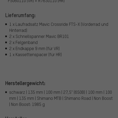
F5060110 (VR) + R7630110 (HR)
Lieferumfang:
1 x Laufradsatz Mavic Crossride FTS-X (Vorderrad und
Hinterrad)
2 x Schnellspanner Mavic BR101
2 x Felgenband
2 x Endkappe 9 mm (für VR)
1 x Kassettenspacer (für HR)
Herstellergewicht:
schwarz | 135 mm | 100 mm | 27,5" (650B) | 100 mm | 100
mm | 135 mm | Shimano MTB | Shimano Road | Non Boost
| Non Boost: 1985 g