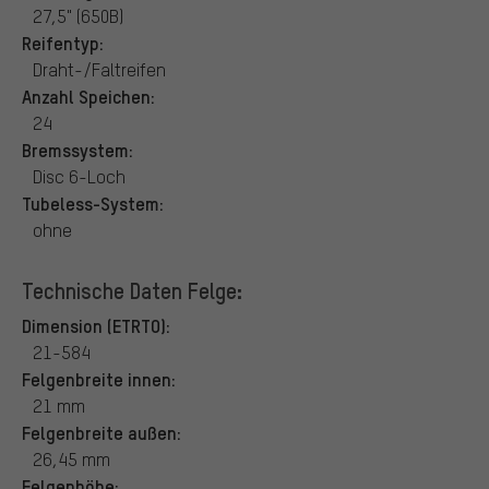
27,5" (650B)
Reifentyp:
Draht-/Faltreifen
Anzahl Speichen:
24
Bremssystem:
Disc 6-Loch
Tubeless-System:
ohne
Technische Daten Felge:
Dimension (ETRTO):
21-584
Felgenbreite innen:
21 mm
Felgenbreite außen:
26,45 mm
Felgenhöhe: