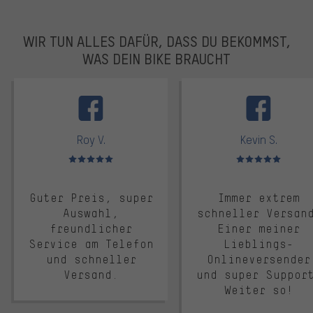
WIR TUN ALLES DAFÜR, DASS DU BEKOMMST,
WAS DEIN BIKE BRAUCHT
facebook
Roy V.
Kevin S.
Bewertungen: 5 von 5
Bewertungen: 5 von 5
Guter Preis, super
Immer extrem
Auswahl,
schneller Versan
freundlicher
Einer meiner
Service am Telefon
Lieblings-
und schneller
Onlineversender
Versand.
und super Suppor
Weiter so!