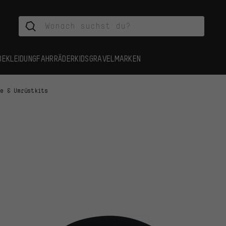
BEKLEIDUNG
FAHRRÄDER
KIDS
GRAVEL
MARKEN
fe & Umrüstkits