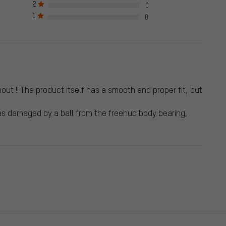
2
0
e Bewertungen sind nicht mit einem grünen Haken markiert. Wir
1
ewertungen.
0
out !! The product itself has a smooth and proper fit, but
was damaged by a ball from the freehub body bearing,