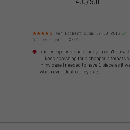
4.0/5.0
die bewertete Ware nicht bei uns gekauft haben. Dies
veröffentlichen alle ordnungsgemäß abgegebenen B
4 von 5 Sternen
von Robbert G.
am 02.08.2016
Artikel
: rot | X-12
Rather expensive part, but you can't do with
I'll keep searching for a cheaper alternative.
In my case I needed to have 1 piece as it 
which even destroid my axle.