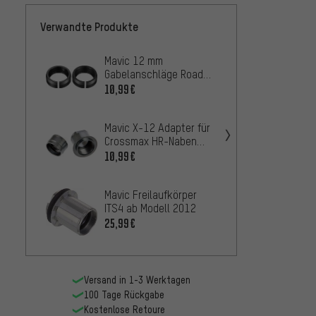
Verwandte Produkte
Mavic 12 mm
Mavic
Gabelanschläge Road
für Ro
QRM Auto ab Modell
QRM M
10,99€
11,99
2019
Mavic X-12 Adapter für
Mavic
Crossmax HR-Naben
für C
ITS4 Modell 2012-2018
Pro, D
10,99€
10,99
2012-
Mavic Freilaufkörper
DT Swi
ITS4 ab Modell 2012
Standa
Naben
25,99€
20,
AB
Versand in 1-3 Werktagen
100 Tage Rückgabe
Kostenlose Retoure