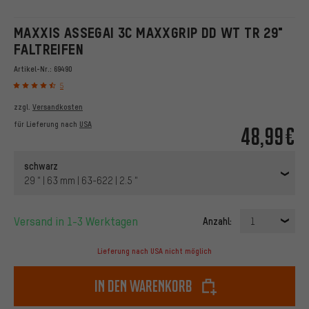
MAXXIS ASSEGAI 3C MAXXGRIP DD WT TR 29"
FALTREIFEN
Artikel-Nr.:
69490
5
zzgl.
Versandkosten
für Lieferung nach
USA
48,99€
schwarz
29 " | 63 mm | 63-622 | 2.5 "
Versand in 1-3 Werktagen
Anzahl:
1
Lieferung nach USA nicht möglich
In den Warenkorb