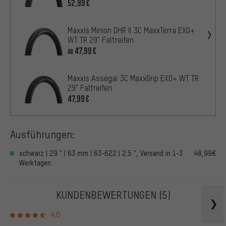
52,99€
Maxxis Minion DHR II 3C MaxxTerra EXO+
WT TR 29" Faltreifen
47,99€
AB
Maxxis Assegai 3C MaxxGrip EXO+ WT TR
29" Faltreifen
47,99€
Ausführungen:
schwarz | 29 " | 63 mm | 63-622 | 2.5 ", Versand in 1-3
48,99€
Werktagen
KUNDENBEWERTUNGEN
(5)
4.6