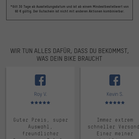
*Gilt 30 Tage ab Ausstellungsdatum und ist ab einem Mindestbestellwert von
60 € gültig. Der Gutschein ist nicht mit anderen Aktionen kombinierbar.
WIR TUN ALLES DAFÜR, DASS DU BEKOMMST,
WAS DEIN BIKE BRAUCHT
facebook
Roy V.
Kevin S.
Bewertungen: 5 von 5
Bewertungen: 5 von 5
Guter Preis, super
Immer extrem
Auswahl,
schneller Versan
freundlicher
Einer meiner