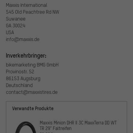
Maxxis International
545 Old Peachtree Rd NW
Suwanee
GA 30024
USA
info@maxxis.de
Inverkehrbringer:
bikemarketing BMG GmbH
Provinostr. 52
86153 Augsburg
Deutschland
contact@maxxistires.de
Verwandte Produkte
Maxxis Minion DHR II 3C MaxxTerra DD WT
TR 29" Faltreifen