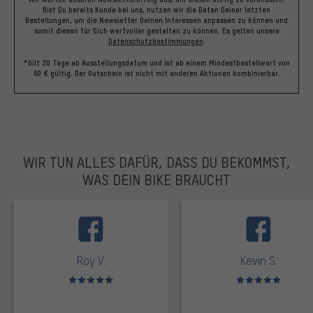
Bist Du bereits Kunde bei uns, nutzen wir die Daten Deiner letzten
Bestellungen, um die Newsletter Deinen Interessen anpassen zu können und
somit diesen für Dich wertvoller gestalten zu können.
Es gelten unsere
Datenschutzbestimmungen
.
*Gilt 30 Tage ab Ausstellungsdatum und ist ab einem Mindestbestellwert von
60 € gültig. Der Gutschein ist nicht mit anderen Aktionen kombinierbar.
WIR TUN ALLES DAFÜR, DASS DU BEKOMMST,
WAS DEIN BIKE BRAUCHT
facebook
Roy V.
Kevin S.
Bewertungen: 5 von 5
Bewertungen: 5 von 5