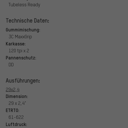
Tubeless Ready
Technische Daten:
Gummimischung:
3C MaxxGrip
Karkasse:
120 tpi x 2
Pannenschutz:
DD
Ausführungen:
29x2,4
Dimension:
29 x 2,4"
ETRTO:
61-622
Luftdruck: