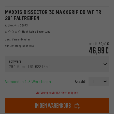
MAXXIS DISSECTOR 3C MAXXGRIP DD WT TR
29" FALTREIFEN
Artikel-Nr.:
78973
Noch keine Bewertung
zzgl.
Versandkosten
statt
50,41€
für Lieferung nach
USA
46,99€
schwarz
29 " | 61 mm | 61-622 | 2.4 "
Versand in 1-3 Werktagen
Anzahl:
1
Lieferung nach USA nicht möglich
In den Warenkorb