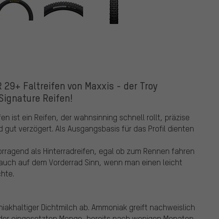
 29+ Faltreifen von Maxxis - der Troy
Signature Reifen!
en ist ein Reifen, der wahnsinning schnell rollt, präzise
 gut verzögert. Als Ausgangsbasis für das Profil dienten
vorragend als Hinterradreifen, egal ob zum Rennen fahren
m auch auf dem Vorderrad Sinn, wenn man einen leicht
chte.
akhaltiger Dichtmilch ab. Ammoniak greift nachweislich
 der eingesetzten Menge, bereits nach wenigen Monaten