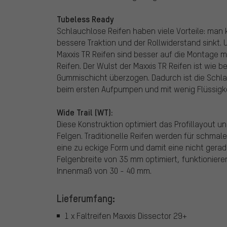
Tubeless Ready
Schlauchlose Reifen haben viele Vorteile: man
bessere Traktion und der Rollwiderstand sinkt. 
Maxxis TR Reifen sind besser auf die Montage mi
Reifen. Der Wulst der Maxxis TR Reifen ist wie 
Gummischicht überzogen. Dadurch ist die Schl
beim ersten Aufpumpen und mit wenig Flüssigkei
Wide Trail (WT):
Diese Konstruktion optimiert das Profillayout 
Felgen. Traditionelle Reifen werden für schmal
eine zu eckige Form und damit eine nicht gerad
Felgenbreite von 35 mm optimiert, funktioniere
Innenmaß von 30 - 40 mm.
Lieferumfang:
1 x Faltreifen Maxxis Dissector 29+