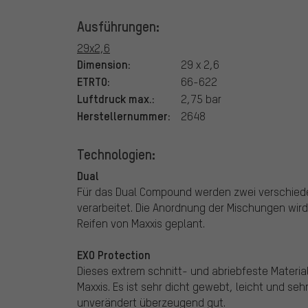
Ausführungen:
29x2,6
Dimension:
29 x 2,6
ETRTO:
66-622
Luftdruck max.:
2,75 bar
Herstellernummer:
2648
Technologien:
Dual
Für das Dual Compound werden zwei verschie
verarbeitet. Die Anordnung der Mischungen wir
Reifen von Maxxis geplant.
EXO Protection
Dieses extrem schnitt- und abriebfeste Materi
Maxxis. Es ist sehr dicht gewebt, leicht und seh
unverändert überzeugend gut.