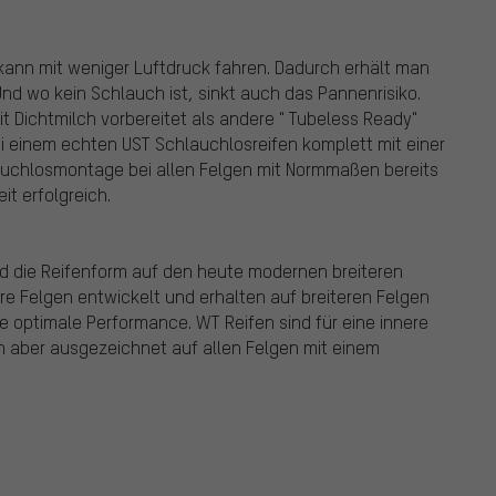
 kann mit weniger Luftdruck fahren. Dadurch erhält man
Und wo kein Schlauch ist, sinkt auch das Pannenrisiko.
t Dichtmilch vorbereitet als andere " Tubeless Ready"
bei einem echten UST Schlauchlosreifen komplett mit einer
auchlosmontage bei allen Felgen mit Normmaßen bereits
t erfolgreich.
und die Reifenform auf den heute modernen breiteren
ere Felgen entwickelt und erhalten auf breiteren Felgen
e optimale Performance. WT Reifen sind für eine innere
n aber ausgezeichnet auf allen Felgen mit einem