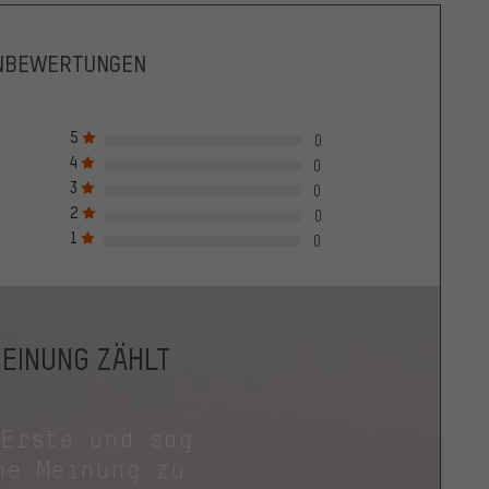
NBEWERTUNGEN
5
0
4
0
3
0
2
0
1
0
MEINUNG ZÄHLT
 Erste und sag
ne Meinung zu