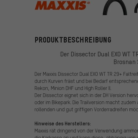
Maxxis
PRODUKTBESCHREIBUNG
Der Dissector Dual EXO WT TR
Brosnan 
Der Maxxis Dissector Dual EXO WT TR 29+ Faltreif
durch Kurven fräst und bei Bedarf entsprechend
Rekon, Minion DHF und High Roller II.
Der Dissector eignet sich in der DH Version her
oder im Bikepark. Die Trailversion macht zude
rollenden und gut griffigen Vorderradreifen mö
Hinweise des Herstellers:
Maxxis rät dringend von der Verwendung ammoni
die Karkasse an und kann diese, abhängig von