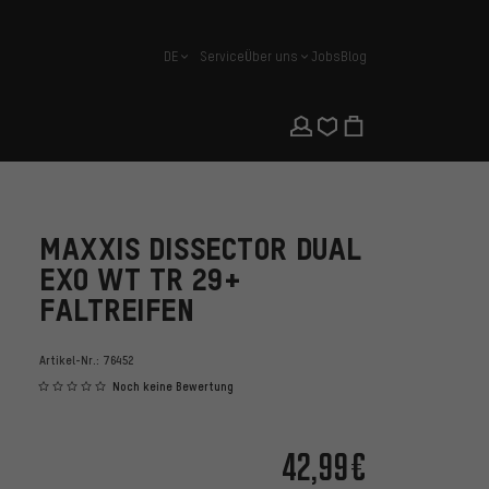
DE
Service
Über uns
Jobs
Blog
Deutsch
MAXXIS DISSECTOR DUAL
EXO WT TR 29+
FALTREIFEN
Artikel-Nr.:
76452
Noch keine Bewertung
42,99€