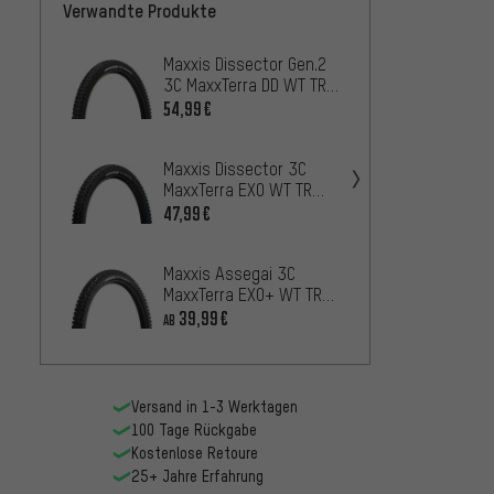
Verwandte Produkte
Maxxis Dissector Gen.2
Maxxis
3C MaxxTerra DD WT TR
MaxxT
29" Faltreifen
29" Fa
54,99€
47,9
AB
Maxxis Dissector 3C
Maxxi
MaxxTerra EXO WT TR
MaxxT
29+ Faltreifen
29" Fa
47,99€
47,99
Maxxis Assegai 3C
Maxxis
MaxxTerra EXO+ WT TR
WT TR 
29" Faltreifen
39,99€
42,99
AB
Versand in 1-3 Werktagen
100 Tage Rückgabe
Kostenlose Retoure
25+ Jahre Erfahrung