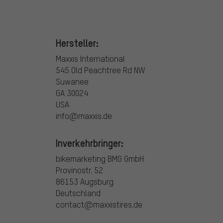
Hersteller:
Maxxis International
545 Old Peachtree Rd NW
Suwanee
GA 30024
USA
info@maxxis.de
Inverkehrbringer:
bikemarketing BMG GmbH
Provinostr. 52
86153 Augsburg
Deutschland
contact@maxxistires.de