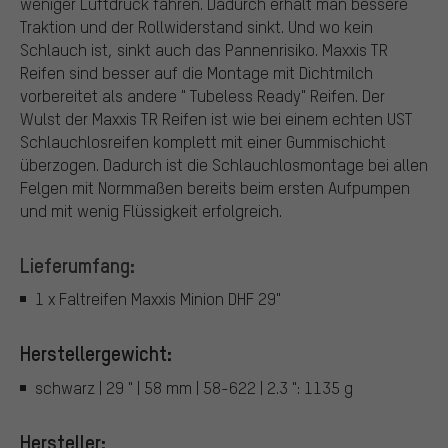
weniger Luftdruck fahren. Dadurch erhält man bessere
Traktion und der Rollwiderstand sinkt. Und wo kein
Schlauch ist, sinkt auch das Pannenrisiko. Maxxis TR
Reifen sind besser auf die Montage mit Dichtmilch
vorbereitet als andere " Tubeless Ready" Reifen. Der
Wulst der Maxxis TR Reifen ist wie bei einem echten UST
Schlauchlosreifen komplett mit einer Gummischicht
überzogen. Dadurch ist die Schlauchlosmontage bei allen
Felgen mit Normmaßen bereits beim ersten Aufpumpen
und mit wenig Flüssigkeit erfolgreich.
Lieferumfang:
1 x Faltreifen Maxxis Minion DHF 29"
Herstellergewicht:
schwarz | 29 " | 58 mm | 58-622 | 2.3 ": 1135 g
Hersteller: