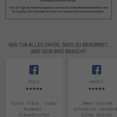
*Gilt 30 Tage ab Ausstellungsdatum und ist ab einem Mindestbestellwert von
60 € gültig. Der Gutschein ist nicht mit anderen Aktionen kombinierbar.
WIR TUN ALLES DAFÜR, DASS DU BEKOMMST,
WAS DEIN BIKE BRAUCHT
facebook
Roy V.
Kevin S.
Bewertungen: 5 von 5
Bewertungen: 5 von 5
Guter Preis, super
Immer extrem
Auswahl,
schneller Versan
freundlicher
Einer meiner