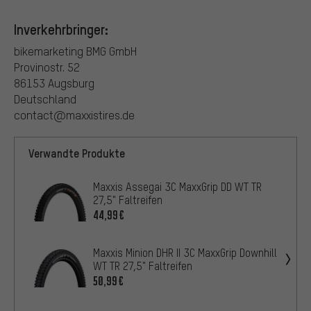
Inverkehrbringer:
bikemarketing BMG GmbH
Provinostr. 52
86153 Augsburg
Deutschland
contact@maxxistires.de
Verwandte Produkte
Maxxis Assegai 3C MaxxGrip DD WT TR
27,5" Faltreifen
44,99€
Maxxis Minion DHR II 3C MaxxGrip Downhill
WT TR 27,5" Faltreifen
50,99€