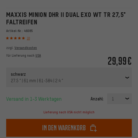
MAXXIS MINION DHR II DUAL EXO WT TR 27,5"
FALTREIFEN
Artikel-Nr.:
46085
18
zzgl.
Versandkosten
für Lieferung nach
USA
29,99€
schwarz
27.5 " | 61 mm | 61-584 | 2.4 "
Versand in 1-3 Werktagen
Anzahl:
1
Lieferung nach USA nicht möglich
In den Warenkorb