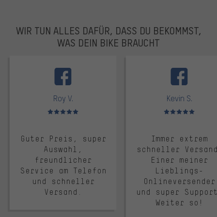
WIR TUN ALLES DAFÜR, DASS DU BEKOMMST,
WAS DEIN BIKE BRAUCHT
facebook
Roy V.
Kevin S.
Bewertungen: 5 von 5
Bewertungen: 5 von 5
Guter Preis, super
Immer extrem
Auswahl,
schneller Versan
freundlicher
Einer meiner
Service am Telefon
Lieblings-
und schneller
Onlineversender
Versand.
und super Suppor
Weiter so!