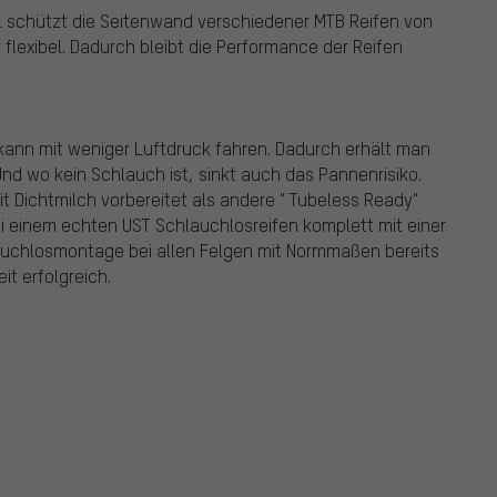
al schützt die Seitenwand verschiedener MTB Reifen von
r flexibel. Dadurch bleibt die Performance der Reifen
 kann mit weniger Luftdruck fahren. Dadurch erhält man
Und wo kein Schlauch ist, sinkt auch das Pannenrisiko.
t Dichtmilch vorbereitet als andere " Tubeless Ready"
bei einem echten UST Schlauchlosreifen komplett mit einer
auchlosmontage bei allen Felgen mit Normmaßen bereits
t erfolgreich.