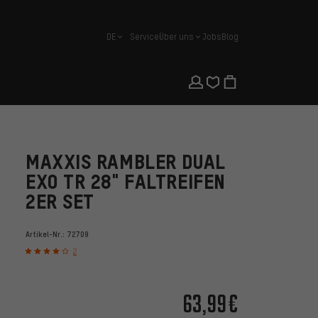
DE
Service
Über uns
Jobs
Blog
Deutsch
MAXXIS RAMBLER DUAL
EXO TR 28" FALTREIFEN
2ER SET
Artikel-Nr.:
72709
2
63,99€