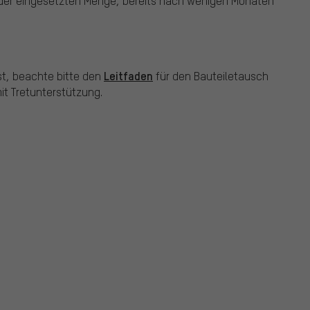
 der eingesetzten Menge, bereits nach wenigen Monaten
Leitfaden
st, beachte bitte den
für den Bauteiletausch
t Tretunterstützung.