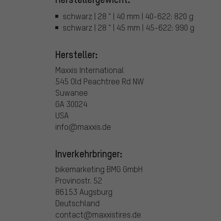
schwarz | 28 " | 40 mm | 40-622: 820 g
schwarz | 28 " | 45 mm | 45-622: 990 g
Hersteller:
Maxxis International
545 Old Peachtree Rd NW
Suwanee
GA 30024
USA
info@maxxis.de
Inverkehrbringer:
bikemarketing BMG GmbH
Provinostr. 52
86153 Augsburg
Deutschland
contact@maxxistires.de