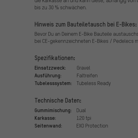
die Karkasse an und kann diese, abhängig von
bis zu 30 % schwächen.
Hinweis zum Bauteiletausch bei E-Bikes:
Bevor Du an Deinem E-Bike Bauteile austausch
bei CE-gekennzeichneten E-Bikes / Pedelecs mi
Spezifikationen:
Einsatzzweck:
Gravel
Ausführung:
Faltreifen
Tubelesssystem:
Tubeless Ready
Technische Daten:
Gummimischung:
Dual
Karkasse:
120 tpi
Seitenwand:
EXO Protection