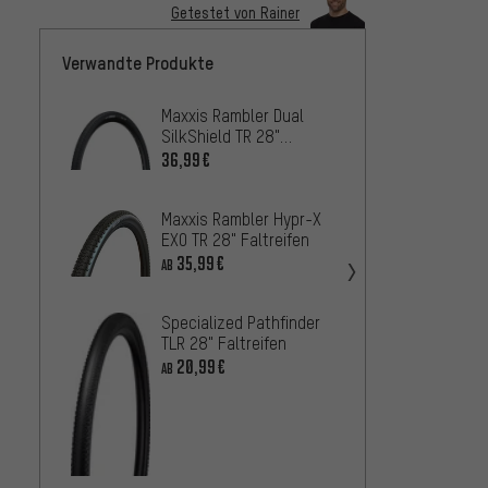
Getestet von Rainer
Verwandte Produkte
Maxxis Rambler Dual
Maxxis
SilkShield TR 28"
TR 28"
Faltreifen
36,99€
31,99
Maxxis Rambler Hypr-X
Maxxis
EXO TR 28" Faltreifen
SilkSh
Faltre
35,99€
65,99
AB
Specialized Pathfinder
Maxxis
TLR 28" Faltreifen
EXO TR
20,99€
35,9
AB
AB