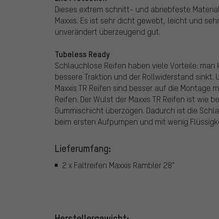
Dieses extrem schnitt- und abriebfeste Materi
Maxxis. Es ist sehr dicht gewebt, leicht und seh
unverändert überzeugend gut.
Tubeless Ready
Schlauchlose Reifen haben viele Vorteile: man
bessere Traktion und der Rollwiderstand sinkt. 
Maxxis TR Reifen sind besser auf die Montage mi
Reifen. Der Wulst der Maxxis TR Reifen ist wie 
Gummischicht überzogen. Dadurch ist die Schl
beim ersten Aufpumpen und mit wenig Flüssigkei
Lieferumfang:
2 x Faltreifen Maxxis Rambler 28"
Herstellergewicht: