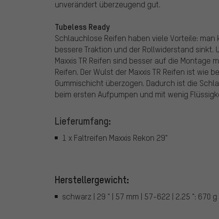
unverändert überzeugend gut.
Tubeless Ready
Schlauchlose Reifen haben viele Vorteile: man
bessere Traktion und der Rollwiderstand sinkt. 
Maxxis TR Reifen sind besser auf die Montage mi
Reifen. Der Wulst der Maxxis TR Reifen ist wie 
Gummischicht überzogen. Dadurch ist die Schl
beim ersten Aufpumpen und mit wenig Flüssigkei
Lieferumfang:
1 x Faltreifen Maxxis Rekon 29"
Herstellergewicht:
schwarz | 29 " | 57 mm | 57-622 | 2.25 ": 670 g