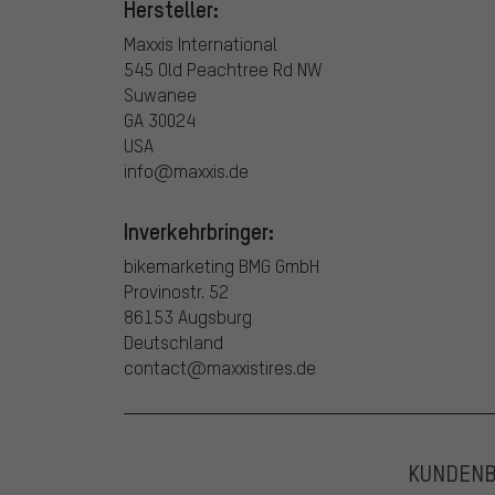
Hersteller:
Maxxis International
545 Old Peachtree Rd NW
Suwanee
GA 30024
USA
info@maxxis.de
Inverkehrbringer:
bikemarketing BMG GmbH
Provinostr. 52
86153 Augsburg
Deutschland
contact@maxxistires.de
KUNDEN