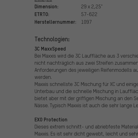
Dimension:
29 x 2,25"
ETRTO:
57-622
Herstellernummer:
1097
Technologien:
3C MaxxSpeed
Bei Maxxis wird die 3C Lauffläche aus 3 vers
nicht nachträglich aus zwei Streifen zusamme
Anforderungen des jeweiligen Reifenmodells au
werden.
Maxxis schnellste 3C Mischung für XC und einig
Unterbau und die schnelle Mischung in Laufflä
bietet aber mit der griffigen Mischung an den 
Nässe. Typisch Maxxis ist auch die sehr lange 
EXO Protection
Dieses extrem schnitt- und abriebfeste Materi
Maxxis. Es ist sehr dicht gewebt, leicht und seh