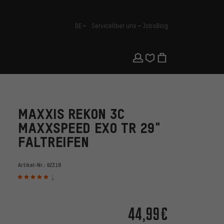
DE
Service
Über uns
Jobs
Blog
Deutsch
MAXXIS REKON 3C
MAXXSPEED EXO TR 29"
FALTREIFEN
Artikel-Nr.:
62318
1
44,99€