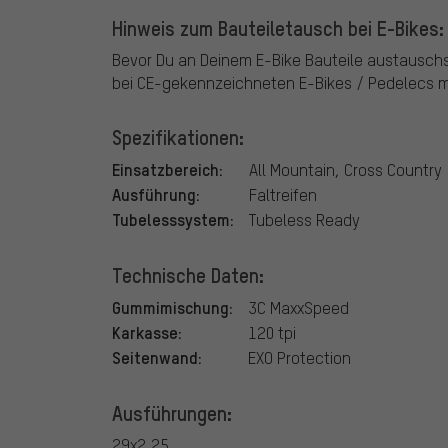
Hinweis zum Bauteiletausch bei E-Bikes:
Bevor Du an Deinem E-Bike Bauteile austausch
bei CE-gekennzeichneten E-Bikes / Pedelecs mi
Spezifikationen:
Einsatzbereich:
All Mountain, Cross Country
Ausführung:
Faltreifen
Tubelesssystem:
Tubeless Ready
Technische Daten:
Gummimischung:
3C MaxxSpeed
Karkasse:
120 tpi
Seitenwand:
EXO Protection
Ausführungen:
29x2,25