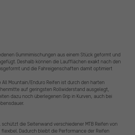
chiedenen Gummimischungen aus einem Stück geformt und
ngefügt. Deshalb können die Laufflächen exakt nach den
sgeformt und die Fahreigenschaften damit optimiert
e All Mountain/Enduro Reifen ist durch den harten
chenmitte auf geringsten Rollwiderstand ausgelegt,
Seiten dazu noch überlegenen Grip in Kurven, auch bei
Lebensdauer.
al schützt die Seitenwand verschiedener MTB Reifen von
r flexibel. Dadurch bleibt die Performance der Reifen