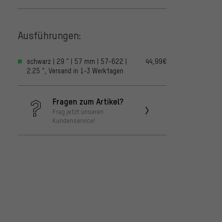
Ausführungen:
schwarz | 29 " | 57 mm | 57-622 |
44,99€
2.25 ", Versand in 1-3 Werktagen
Fragen zum Artikel?
Frag jetzt unseren
Kundenservice!