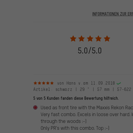
INFORMATIONEN ZUR E
In den veröffentlichten Bewertungen finden sich solc
28.05.2022 werden nur Bewertungen veröffentlicht, die
eine Bestellnummer angegeben wird. Wir schalten die
frei. Alle verifizierten Bewertungen sind mit einem grün
dem 28.05.2022 und ab dem 28.05.2022. Vor dem 28.
5.0/5.0
die bewertete Ware nicht bei uns gekauft haben. Dies
veröffentlichen alle ordnungsgemäß abgegebenen B
5 von 5 Sternen
von Hans v.
am 11.09.2018
Artikel
: schwarz | 29 " | 57 mm | 57-622
5 von 5 Kunden fanden diese Bewertung hilfreich.
Used as front tire with the Maxxis Rekon Race
Very fast combo. Excels in loose over hard. 
through the woods :-)
Only PR's with this combo. Top :-)