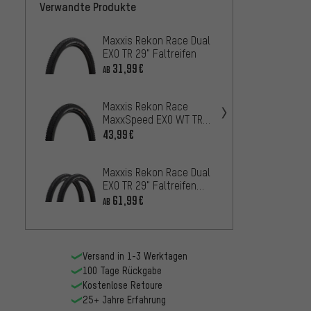
Verwandte Produkte
Maxxis Rekon Race Dual
Maxxi
EXO TR 29" Faltreifen
EXO TR
31,99€
35,9
AB
AB
Maxxis Rekon Race
Maxxi
MaxxSpeed EXO WT TR
MaxxT
29" Faltreifen
29+ Fa
43,99€
47,99
Maxxis Rekon Race Dual
Maxxis
EXO TR 29" Faltreifen
EXO WT
2er Set
61,99€
36,99
AB
Versand in 1-3 Werktagen
100 Tage Rückgabe
Kostenlose Retoure
25+ Jahre Erfahrung