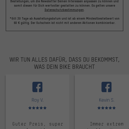
Bestellungen, um die Newsletter Deinen Interessen anpassen zu können und
somit diesen für Dich wertvoller gestalten zu können.
Es gelten unsere
Datenschutzbestimmungen
.
*Gilt 30 Tage ab Ausstellungsdatum und ist ab einem Mindestbestellwert von
60 € gültig. Der Gutschein ist nicht mit anderen Aktionen kombinierbar.
WIR TUN ALLES DAFÜR, DASS DU BEKOMMST,
WAS DEIN BIKE BRAUCHT
facebook
Roy V.
Kevin S.
Bewertungen: 5 von 5
Bewertungen: 5 von 5
Guter Preis, super
Immer extrem