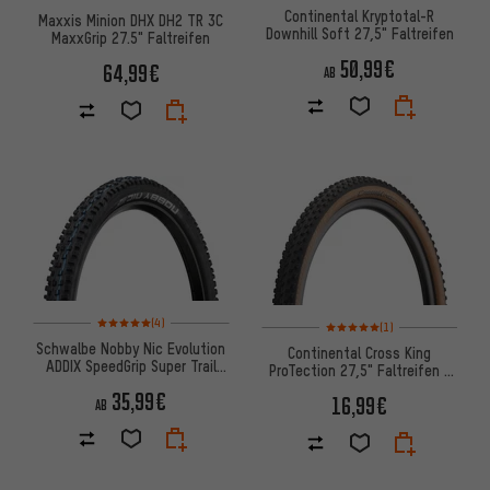
Continental Kryptotal-R
Maxxis Minion DHX DH2 TR 3C
Downhill Soft 27,5" Faltreifen
MaxxGrip 27.5" Faltreifen
50,99€
64,99€
AB
Bewertungen: 5 von 5 basierend auf 4 Bewertungen
Bewertungen: 5 von 5 basier
(4)
(1)
Schwalbe Nobby Nic Evolution
Continental Cross King
ADDIX SpeedGrip Super Trail
ProTection 27,5" Faltreifen -
27,5+ Faltreifen
Bernstein Edition
35,99€
16,99€
AB