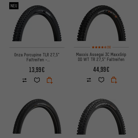
NEU
Bewertungen: 4,5 von 5 basi
(9)
Maxxis Assegai 3C MaxxGrip
Onza Porcupine TLR 27,5"
DD WT TR 27,5" Faltreifen
Faltreifen -
Werkstattverpackung
44,99€
13,99€