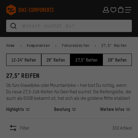
Zur Hauptnavigation springen
Zur Kategorienavigation springen
Zum Inhalt springen
Zu Marken und Newsletter springen
Zur Fußzeile springen
bike-components.de Startseite
Home
Komponenten
Fahrradreifen
27,5" Reifen
12-24" Reifen
26" Reifen
27,5" Reifen
28" Reifen
27,5" REIFEN
Ob fürs Gravelbike oder Mountainbike – hier bist Du richtig, wenn
Du neue 27,5-Zoll-Reifen für Dein Rad suchst. Die Reifengröße, die
auch als 650B bekannt ist, hat sich als die goldene Mitte etabliert.
Highlights
Beratung
Weitere Infos
Filter
350 Artikel