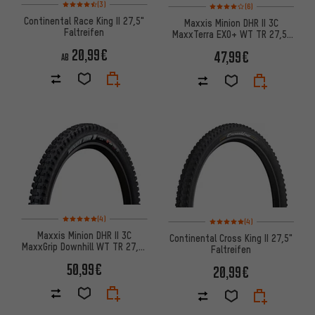
Bewertungen: 4,5 von 5 basierend auf 3 Bewertungen
Bewertungen: 4 von 5 basier
(3)
(6)
Continental Race King II 27,5"
Maxxis Minion DHR II 3C
Faltreifen
MaxxTerra EXO+ WT TR 27,5"
Faltreifen
20,99€
47,99€
AB
Bewertungen: 5 von 5 basierend auf 4 Bewertungen
Bewertungen: 5 von 5 basier
(4)
(4)
Maxxis Minion DHR II 3C
Continental Cross King II 27,5"
MaxxGrip Downhill WT TR 27,5"
Faltreifen
Faltreifen
50,99€
20,99€