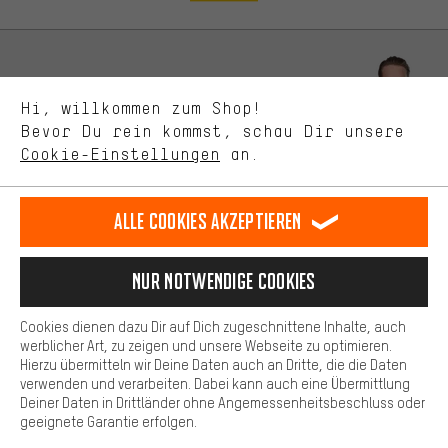
zeigen.
Bessere Leistung
Uns interessiert, was Du in unserem Shop suchst und brauchst.
Lass Dich beraten
Mit Leistungs-Cookies nimmst Du mit Deinem Shopping-Verhalten
Hi, willkommen zum Shop!
selbst Einfluss auf die Verbesserung unserer Webseite und
Bevor Du rein kommst, schau Dir unsere
unseres Shop-Angebots.
Terminbuchung
Cookie-Einstellungen
an.
Mehr Komfort
Kontaktformular
Dein Shopping-Erlebnis wird komfortabler. Mit Komfort-Cookies
stellen wir Verknüpfungen zu Social Media Plattformen her. So
Alle Cookies akzeptieren
Unsere Datenschutzerklärung
können wir dir weitere nützliche Inhalte und Informationen zur
Verfügung stellen. Zudem hast du die Möglichkeit zusätzliche
Sprache"
Services zu nutzen, die es dir erleichtern die richtigen Produkte zu
Nur Notwendige Cookies
finden. Beispielsweise bieten wir eine Chat-Funktion an, damit
DE
EN
ES
FR
Fragen schnell und unkompliziert beantwortet werden können.
Deutsch
english
español
français
Cookies dienen dazu Dir auf Dich zugeschnittene Inhalte, auch
Basis
werblicher Art, zu zeigen und unsere Webseite zu optimieren.
Hierzu übermitteln wir Deine Daten auch an Dritte, die die Daten
VERTRAG WIDERRUFEN
Aachener Community
Affiliateprogramm
Basis-Cookies gewährleisten, dass Du unsere Webseite
verwenden und verarbeiten. Dabei kann auch eine Übermittlung
grundsätzlich nutzen kannst.
Deiner Daten in Drittländer ohne Angemessenheitsbeschluss oder
Impressum
Datenschutz
Allgemeine Geschäftsbedingungen
geeignete Garantie erfolgen.