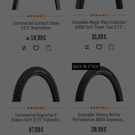
Bewertungen: 5 von 5 basier
Bewertungen: 5 von 5 basierend auf 2 Bewertungen
(4)
(2)
Schwalbe Magic Mary Evolution
Continental Contact Urban
ADDIX Soft Super Trail 27,5"
27,5" Drahtreifen
Faltreifen
35,99€
18,99€
AB
BACK IN STOCK
Bewertungen: 5 von 5 basier
Bewertungen: 5 von 5 basierend auf 4 Bewertungen
(1)
(4)
Schwalbe Johnny Watts
Continental Kryptotal-R
Performance ADDIX GreenGuard
Enduro Soft 27,5" Faltreifen
DD 27,5" Drahtreifen
Modell 2023
20,99€
47,99€