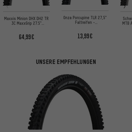
Onza Porcupine TLR 27,5"
Maxxis Minion DHX DH2 TR
Schw
Faltreifen -
3C MaxxGrip 27.5"
MTB A
Werkstattverpackung
Faltreifen
50 
13,99€
64,99€
UNSERE EMPFEHLUNGEN