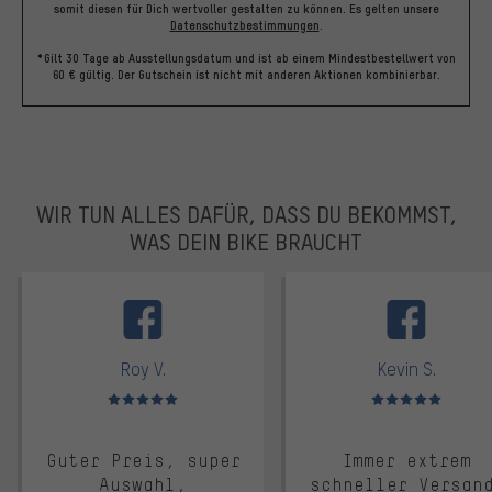
somit diesen für Dich wertvoller gestalten zu können.
Es gelten unsere
Datenschutzbestimmungen
.
*Gilt 30 Tage ab Ausstellungsdatum und ist ab einem Mindestbestellwert von
60 € gültig. Der Gutschein ist nicht mit anderen Aktionen kombinierbar.
WIR TUN ALLES DAFÜR, DASS DU BEKOMMST,
WAS DEIN BIKE BRAUCHT
facebook
Roy V.
Kevin S.
Bewertungen: 5 von 5
Bewertungen: 5 von 5
Guter Preis, super
Immer extrem
Auswahl,
schneller Versan