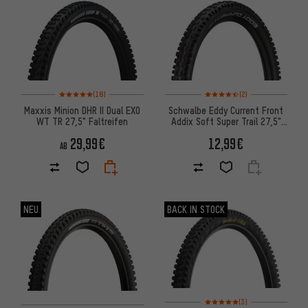
ARTIKEL
Bewertungen: 5 von 5 basierend auf 18 Bewertungen
Bewertungen: 4,5 von 5 basi
(18)
(2)
Maxxis Minion DHR II Dual EXO
Schwalbe Eddy Current Front
WT TR 27,5" Faltreifen
Addix Soft Super Trail 27,5"
Faltreifen
29,99€
12,99€
AB
NEU
BACK IN STOCK
Bewertungen: 5 von 5 basier
(3)