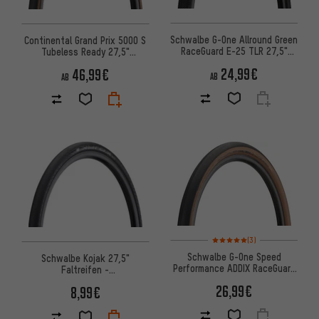
Schwalbe G-One Allround Green
Continental Grand Prix 5000 S
RaceGuard E-25 TLR 27,5"
Tubeless Ready 27,5"
Faltreifen
Faltreifen
24,99€
46,99€
AB
AB
Bewertungen: 5 von 5 basier
(3)
Schwalbe G-One Speed
Schwalbe Kojak 27,5"
Performance ADDIX RaceGuard
Faltreifen -
27,5" Faltreifen
Werkstattverpackung
26,99€
8,99€