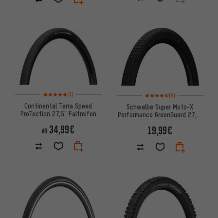
Bewertungen: 5 von 5 basierend auf 3 Bewertungen
Bewertungen: 4,5 von 5 basi
(3)
(8)
Continental Terra Speed
Schwalbe Super Moto-X
ProTection 27,5" Faltreifen
Performance GreenGuard 27,5"
Drahtreifen
34,99€
19,99€
AB