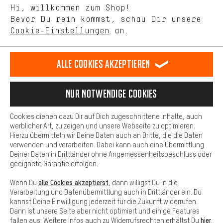
Mit Leistungs-Cookies nimmst Du mit Deinem Shopping-Verhalten
Hi, willkommen zum Shop!
selbst Einfluss auf die Verbesserung unserer Webseite und
DE
EN
ES
FR
Bevor Du rein kommst, schau Dir unsere
Deutsch
english
español
français
unseres Shop-Angebots.
Cookie-Einstellungen
an.
Mehr Komfort
VERTRAG WIDERRUFEN
Aachener Community
Affiliateprogramm
Dein Shopping-Erlebnis wird komfortabler. Mit Komfort-Cookies
stellen wir Verknüpfungen zu Social Media Plattformen her. So
Alle Cookies akzeptieren
Impressum
Datenschutz
Allgemeine Geschäftsbedingungen
können wir dir weitere nützliche Inhalte und Informationen zur
Verfügung stellen. Zudem hast du die Möglichkeit zusätzliche
Hinweisgebersystem
Hinweise zur Batterieentsorgung
Services zu nutzen, die es dir erleichtern die richtigen Produkte zu
Nur Notwendige Cookies
finden. Beispielsweise bieten wir eine Chat-Funktion an, damit
Cookie-Einstellungen
Kontrast ändern
Fragen schnell und unkompliziert beantwortet werden können.
Cookies dienen dazu Dir auf Dich zugeschnittene Inhalte, auch
Basis
werblicher Art, zu zeigen und unsere Webseite zu optimieren.
Alle Preise verstehen sich in Euro und exkl. MwSt zuzüglich
Hierzu übermitteln wir Deine Daten auch an Dritte, die die Daten
Versandkosten
USA
für Lieferung nach
.
Basis-Cookies gewährleisten, dass Du unsere Webseite
verwenden und verarbeiten. Dabei kann auch eine Übermittlung
grundsätzlich nutzen kannst.
Deiner Daten in Drittländer ohne Angemessenheitsbeschluss oder
geeignete Garantie erfolgen.
alle Cookies akzeptierst
Wenn Du
, dann willigst Du in die
Verarbeitung und Datenübermittlung auch in Drittländer ein. Du
kannst Deine Einwilligung jederzeit für die Zukunft widerrufen.
Dann ist unsere Seite aber nicht optimiert und einige Features
hier
fallen aus. Weitere Infos auch zu Widerrufsrechten erhältst Du
.