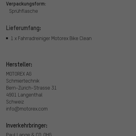
Verpackungsform:
Sprühflasche
Lieferumfang:
1 x Fahrradreiniger Motorex Bike Clean
Hersteller:
MOTOREX AG
Schmiertechnik
Bern-Zürich-Strasse 31
4901 Langenthal
Schweiz
info@motorex.com
Inverkehrbringer:
Paul Lange & CO. OHG