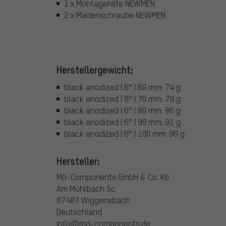
1 x Montagehilfe NEWMEN
2 x Madenschraube NEWMEN
Herstellergewicht:
black anodized | 6° | 60 mm: 74 g
black anodized | 6° | 70 mm: 79 g
black anodized | 6° | 80 mm: 86 g
black anodized | 6° | 90 mm: 91 g
black anodized | 6° | 100 mm: 96 g
Hersteller:
MG-Components GmbH & Co. KG
Am Mühlbach 5c
87487 Wiggensbach
Deutschland
info@mg-components.de