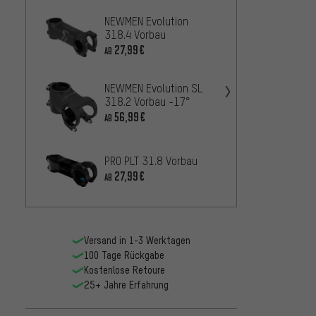
NEWMEN Evolution
Zipp S
318.4 Vorbau
31.8 
27,99€
28,
AB
AB
NEWMEN Evolution SL
tune Ge
318.2 Vorbau -17°
Vorba
56,99€
155,9
AB
NEWME
PRO PLT 31.8 Vorbau
318.4
27,99€
AB
56,9
AB
Versand in 1-3 Werktagen
100 Tage Rückgabe
Kostenlose Retoure
25+ Jahre Erfahrung