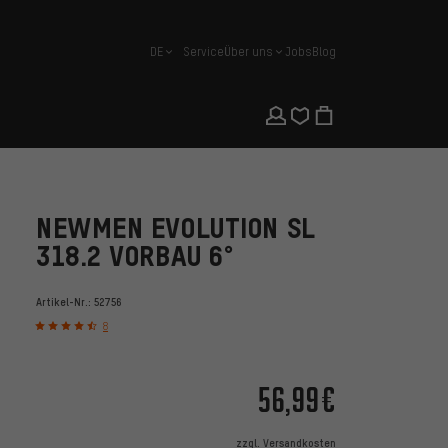
DE
Service
Über uns
Jobs
Blog
Deutsch
NEWMEN EVOLUTION SL
318.2 VORBAU 6°
Artikel-Nr.:
52756
8
56,99€
zzgl.
Versandkosten