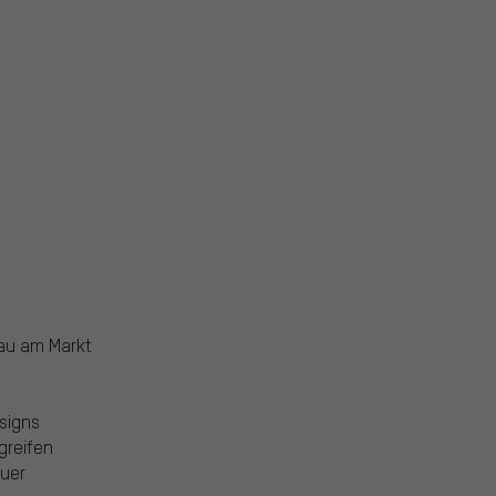
au am Markt
signs
greifen
auer