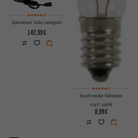
Bewertungen: 5 von 5 basierend auf 2 Bewertungen
(2)
Specialized Turbo Ladegerät
142,99€
Bewertungen: 5 von 5 basier
(1)
busch+müller Glühlampe
statt
1,67€
0,99€