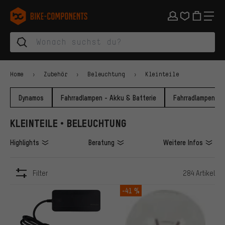
Zur Hauptnavigation springen
Zur Kategorienavigation springen
Zum Inhalt springen
Zu Marken und Newsletter springen
Zur Fußzeile springen
bike-components.de Startseite
Home
Zubehör
Beleuchtung
Kleinteile
Dynamos
Fahrradlampen - Akku & Batterie
Fahrradlampen - 
KLEINTEILE • BELEUCHTUNG
Highlights
Beratung
Weitere Infos
Filter
284 Artikel
ARTIKEL
-41 %