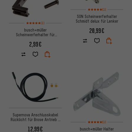
Bewertungen: 5 von 5 basier
(1)
SON Scheinwerferhalter
Schmidt delux für Lenker
Bewertungen: 5 von 5 basierend auf 1 Bewertungen
(1)
20,99€
busch+müller
Scheinwerferhalter für
Lumotec oval/Lumotec IQ
2,99€
Fly/Lumotec IQ Lyt
Supernova Anschlusskabel
Rücklicht für Brose Antrieb 3
Bewertungen: 5 von 5 basier
(1)
Pin
12,99€
busch+müller Halter