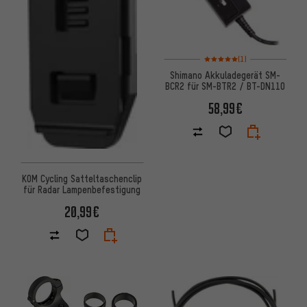
Bewertungen: 5 von 5 basier
(1)
Shimano Akkuladegerät SM-
BCR2 für SM-BTR2 / BT-DN110
58,99€
KOM Cycling Satteltaschenclip
für Radar Lampenbefestigung
20,99€