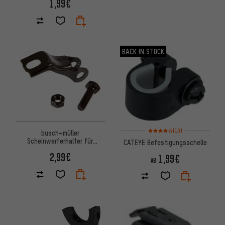
1,99€
BACK IN STOCK
Bewertungen: 4 von 5 basier
(10)
busch+müller
Scheinwerferhalter für
CATEYE Befestigungsschelle
Lumotec IQ Fly/oval
2,99€
1,99€
AB