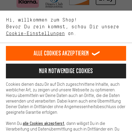
Bessere Leistung
Uns interessiert, was Du in unserem Shop suchst und brauchst.
Mit Leistungs-Cookies nimmst Du mit Deinem Shopping-Verhalten
SCHNELL ERHALTEN
Hi, willkommen zum Shop!
selbst Einfluss auf die Verbesserung unserer Webseite und
Bevor Du rein kommst, schau Dir unsere
unseres Shop-Angebots.
Cookie-Einstellungen
an.
Mehr Komfort
Dein Shopping-Erlebnis wird komfortabler. Mit Komfort-Cookies
stellen wir Verknüpfungen zu Social Media Plattformen her. So
Alle Cookies akzeptieren
können wir dir weitere nützliche Inhalte und Informationen zur
Lass Dich beraten
Verfügung stellen. Zudem hast du die Möglichkeit zusätzliche
Services zu nutzen, die es dir erleichtern die richtigen Produkte zu
Nur Notwendige Cookies
finden. Beispielsweise bieten wir eine Chat-Funktion an, damit
Terminbuchung
Fragen schnell und unkompliziert beantwortet werden können.
Cookies dienen dazu Dir auf Dich zugeschnittene Inhalte, auch
Kontaktformular
Basis
werblicher Art, zu zeigen und unsere Webseite zu optimieren.
Hierzu übermitteln wir Deine Daten auch an Dritte, die die Daten
Basis-Cookies gewährleisten, dass Du unsere Webseite
verwenden und verarbeiten. Dabei kann auch eine Übermittlung
Unsere Datenschutzerklärung
grundsätzlich nutzen kannst.
Deiner Daten in Drittländer ohne Angemessenheitsbeschluss oder
Sprache"
geeignete Garantie erfolgen.
DE
EN
ES
FR
alle Cookies akzeptierst
Wenn Du
, dann willigst Du in die
Deutsch
english
español
français
Verarbeitung und Datenübermittlung auch in Drittländer ein. Du