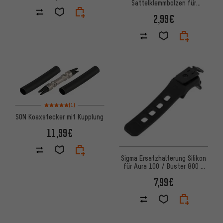
Sattelklemmbolzen für
Toplight-Leuchten
2,99€
Bewertungen: 5 von 5 basierend auf 1 Bewertungen
(1)
SON Koaxstecker mit Kupplung
11,99€
Sigma Ersatzhalterung Silikon
für Aura 100 / Buster 800 /
Buster 1100 HL
7,99€