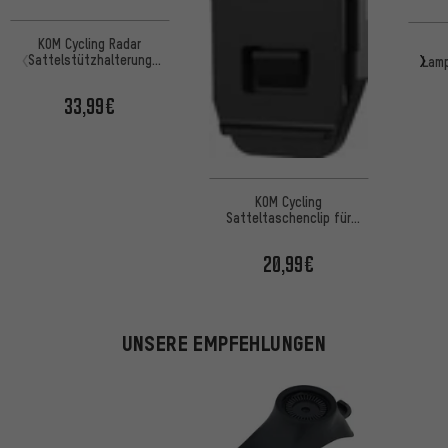
KOM Cycling Radar
Sattelstützhalterung
Lam
Lampenbefestigung
Satt
33,99€
KOM Cycling
Satteltaschenclip für
Radar Lampenbefestigung
20,99€
UNSERE EMPFEHLUNGEN