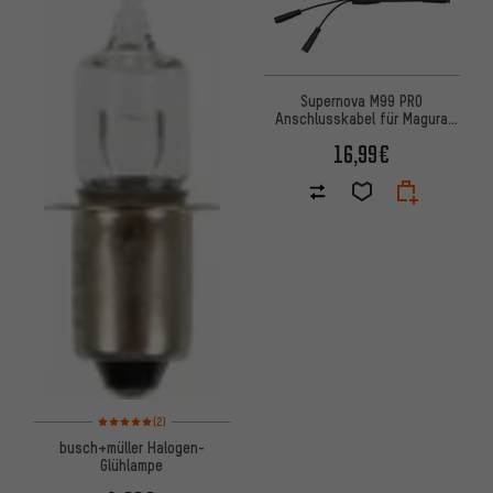
Supernova M99 PRO
Anschlusskabel für Magura
MTe-Bremsen
16,99€
Bewertungen: 5 von 5 basierend auf 2 Bewertungen
(2)
busch+müller Halogen-
Glühlampe