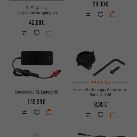
20,99€
KOM Cycling
Lampenbefestigung an
Sattelstreben für Radar
42,99€
Bewertungen: 4 von 5 basier
(1)
Garmin Halterungs-Adapter für
Specialized SL Ladegerät
Varia UT800
159,99€
8,99€