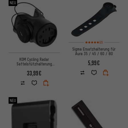
NEU
Bewertungen: 5 von 5 basier
(2)
Sigma Ersatzhalterung für
Aura 35 / 45 / 60 / 80
KOM Cycling Radar
5,99€
Sattelstützhalterung
Lampenbefestigung
33,99€
NEU