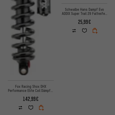
Schwalbe Hans Dampf Evo
ADDIX Super Trail 29 Faltreifen
- Werkstattverpackung
25,99€
Fox Racing Shox DHX
Performance Elite Coil Dämpfer
inkl. Feder 500 lbs
142,99€
Werkstattverp.