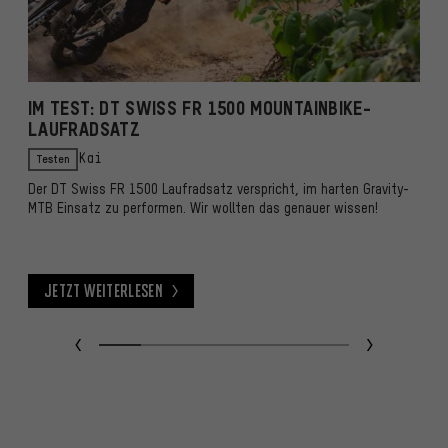
IM TEST: DT SWISS FR 1500 MOUNTAINBIKE-
P
LAUFRADSATZ
F
Testen
Kai
Der DT Swiss FR 1500 Laufradsatz verspricht, im harten Gravity-
D
MTB Einsatz zu performen. Wir wollten das genauer wissen!
mi
Is
Jetzt weiterlesen
Jetzt weiterlesen
J