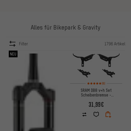
Alles für Bikepark & Gravity
Filter
1796 Artikel
ARTIKEL
NEU
Bewertungen: 5 von 5 basier
(6)
SRAM DB8 v+h Set
Scheibenbremse -
Werkstattverpackung
31,99€