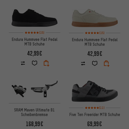
Bewertungen: 5 von 5 basierend auf 15 Bewertungen
Bewertungen: 5 von 5 basiere
(15)
(15)
Endura Hummvee Flat Pedal
Endura Hummvee Flat Pedal
MTB Schuhe
MTB Schuhe
42,99€
42,99€
Bewertungen: 5 von 5 basiere
(11)
SRAM Maven Ultimate B1
Scheibenbremse
Five Ten Freerider MTB Schuhe
168,99€
69,99€