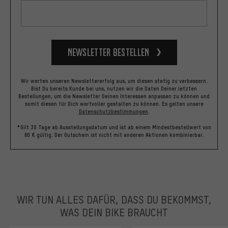
Die gute Nachricht: Mit einem Parkbike musst Du
selten selbst bergauf fahren: Das erledigt für Dich
der Lift. Dafür ist es umso wichtiger,
unverwüstliche Komponenten am Start zu haben:
Eine steife Federgabel mit 36 oder mehr Millimeter
Newsletter bestellen
dicken Standrohren, Coil-Dämpfer, Downhill-
Bremsen für die Extraportion Biss und Reifen mit
groben Stollen für reichlich Grip und mit fetter
Wir werten unseren Newslettererfolg aus, um diesen stetig zu verbessern.
Bist Du bereits Kunde bei uns, nutzen wir die Daten Deiner letzten
Karkasse.
Bestellungen, um die Newsletter Deinen Interessen anpassen zu können und
somit diesen für Dich wertvoller gestalten zu können.
Es gelten unsere
Datenschutzbestimmungen
.
Echte Park-Rats fahren ihre Bikes natürlich
*Gilt 30 Tage ab Ausstellungsdatum und ist ab einem Mindestbestellwert von
Tubeless und brauchen den meist Sattel nur, damit
60 € gültig. Der Gutschein ist nicht mit anderen Aktionen kombinierbar.
sie in der Schlange am Lift nicht stehen müssen.
3. Was ist der Unterschied zwischen Downhill &
Enduro?
WIR TUN ALLES DAFÜR, DASS DU BEKOMMST,
Beim Downhill geht es um das namensgebende
WAS DEIN BIKE BRAUCHT
Bergab-Ballern mit Mountainbikes, die hinsichtlich
ihrer Ausstattung und Geometrie genau für diesen