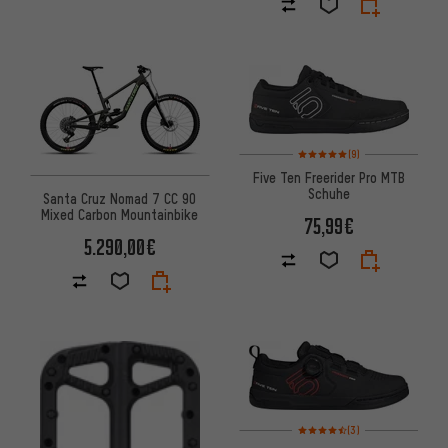
Bewertungen: 5 von 5 basier
(9)
Five Ten Freerider Pro MTB
Schuhe
Santa Cruz Nomad 7 CC 90
Mixed Carbon Mountainbike
75,99€
5.290,00€
Bewertungen: 4,5 von 5 basi
(3)