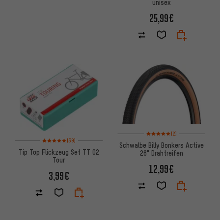
unisex
25,99€
Bewertungen: 5 von 5 basier
(2)
Bewertungen: 5 von 5 basierend auf 39 Bewertungen
(39)
Schwalbe Billy Bonkers Active
Tip Top Flickzeug Set TT 02
26" Drahtreifen
Tour
12,99€
3,99€