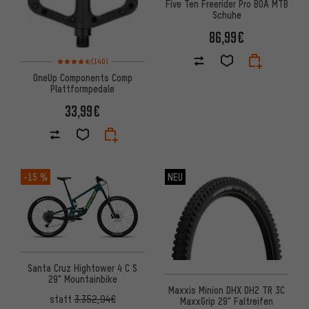
Five Ten Freerider Pro BOA MTB
Schuhe
86,99€
Bewertungen: 4,5 von 5 basierend auf 140 Bewertungen
(140)
OneUp Components Comp
Plattformpedale
33,99€
-15 %
NEU
Santa Cruz Hightower 4 C S
29" Mountainbike
Maxxis Minion DHX DH2 TR 3C
statt
3.352,94€
MaxxGrip 29" Faltreifen