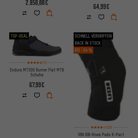
2.850,00€
64,99€
TOP-DEAL
SCHNELL VERGRIFFEN
BACK IN STOCK
BIS
-54 %
Bewertungen: 4,5 von 5 basierend auf 7 Bewertungen
(7)
Endura MT500 Burner Flat MTB
Schuhe
67,99€
Bewertungen: 4 von 5 basier
(12)
ION IOB-Knee Pads K-Pact