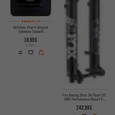
Bewertungen: 4,5 von 5 basierend auf 113 Bewertungen
(113)
NoTubes Stan's Original
Tubeless Sealant
Reifendichtmittel
10,99€
21,98€/L
Fox Racing Shox 36 Float 29"
GRIP Performance Boost E-
Optimized Federgabel -
242,99€
Werkstatt