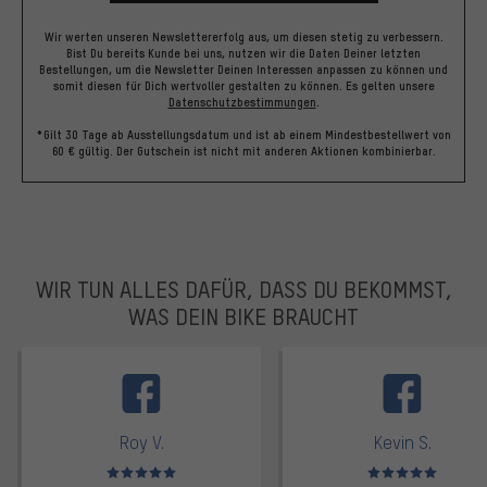
Wir werten unseren Newslettererfolg aus, um diesen stetig zu verbessern.
Bist Du bereits Kunde bei uns, nutzen wir die Daten Deiner letzten
Bestellungen, um die Newsletter Deinen Interessen anpassen zu können und
somit diesen für Dich wertvoller gestalten zu können.
Es gelten unsere
Datenschutzbestimmungen
.
*Gilt 30 Tage ab Ausstellungsdatum und ist ab einem Mindestbestellwert von
60 € gültig. Der Gutschein ist nicht mit anderen Aktionen kombinierbar.
WIR TUN ALLES DAFÜR, DASS DU BEKOMMST,
WAS DEIN BIKE BRAUCHT
facebook
Roy V.
Kevin S.
Bewertungen: 5 von 5
Bewertungen: 5 von 5