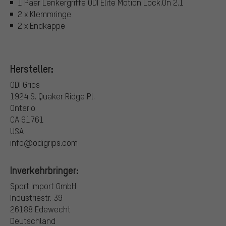
1 Paar Lenkergriffe ODI Elite Motion Lock.On 2.1
2 x Klemmringe
2 x Endkappe
Hersteller:
ODI Grips
1924 S. Quaker Ridge Pl.
Ontario
CA 91761
USA
info@odigrips.com
Inverkehrbringer:
Sport Import GmbH
Industriestr. 39
26188 Edewecht
Deutschland