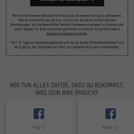
Wir werten unseren Newslettererfolg aus, um diesen stetig zu verbessern.
Bist Du bereits Kunde bei uns, nutzen wir die Daten Deiner letzten
Bestellungen, um die Newsletter Deinen Interessen anpassen zu können und
somit diesen für Dich wertvoller gestalten zu können.
Es gelten unsere
Datenschutzbestimmungen
.
*Gilt 30 Tage ab Ausstellungsdatum und ist ab einem Mindestbestellwert von
60 € gültig. Der Gutschein ist nicht mit anderen Aktionen kombinierbar.
WIR TUN ALLES DAFÜR, DASS DU BEKOMMST,
WAS DEIN BIKE BRAUCHT
facebook
Roy V.
Kevin S.
Bewertungen: 5 von 5
Bewertungen: 5 von 5