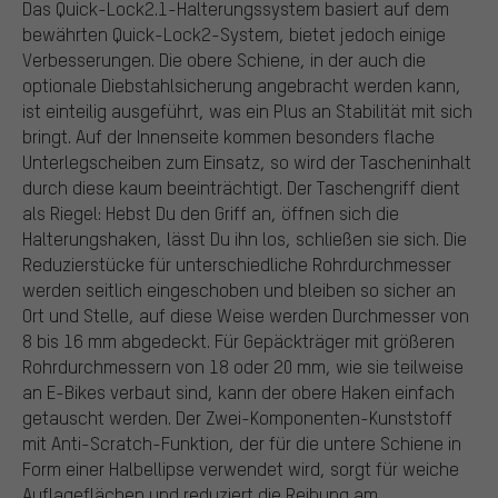
Das Quick-Lock2.1-Halterungssystem basiert auf dem
bewährten Quick-Lock2-System, bietet jedoch einige
Verbesserungen. Die obere Schiene, in der auch die
optionale Diebstahlsicherung angebracht werden kann,
ist einteilig ausgeführt, was ein Plus an Stabilität mit sich
bringt. Auf der Innenseite kommen besonders flache
Unterlegscheiben zum Einsatz, so wird der Tascheninhalt
durch diese kaum beeinträchtigt. Der Taschengriff dient
als Riegel: Hebst Du den Griff an, öffnen sich die
Halterungshaken, lässt Du ihn los, schließen sie sich. Die
Reduzierstücke für unterschiedliche Rohrdurchmesser
werden seitlich eingeschoben und bleiben so sicher an
Ort und Stelle, auf diese Weise werden Durchmesser von
8 bis 16 mm abgedeckt. Für Gepäckträger mit größeren
Rohrdurchmessern von 18 oder 20 mm, wie sie teilweise
an E-Bikes verbaut sind, kann der obere Haken einfach
getauscht werden. Der Zwei-Komponenten-Kunststoff
mit Anti-Scratch-Funktion, der für die untere Schiene in
Form einer Halbellipse verwendet wird, sorgt für weiche
Auflageflächen und reduziert die Reibung am