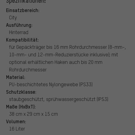
Spezifikationen:
Einsatzbereich:
City
Ausführung:
Hinterrad
Kompatibilität:
für Gepäckträger bis 16 mm Rohrdurchmesser (8-mm-,
10-mm- und 12-mm-Reduzierstücke inklusive); mit
optional erhältlichen Haken auch bis 20 mm
Rohrdurchmesser
Material:
PU-beschichtetes Nylongewebe (PS33)
Schutzklasse:
staubgeschützt, sprühwassergeschützt (IP53)
Maße (HxBxT):
38 cm x 29 cm x 15 cm
Volumen:
16 Liter