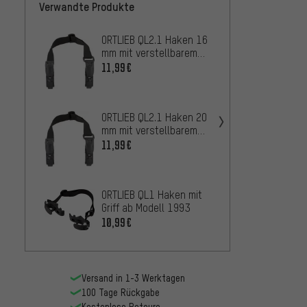
Verwandte Produkte
ORTLIEB QL2.1 Haken 16
ORTLIE
mm mit verstellbarem
8,99€
Griff
11,99€
ORTLIE
Diebst
ORTLIEB QL2.1 Haken 20
13,99
mm mit verstellbarem
Griff
11,99€
ORTLIE
Ultima
6,99€
ORTLIEB QL1 Haken mit
Griff ab Modell 1993
10,99€
Versand in 1-3 Werktagen
100 Tage Rückgabe
Kostenlose Retoure