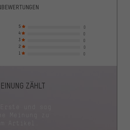
NBEWERTUNGEN
5
0
4
0
3
0
2
0
1
0
MEINUNG ZÄHLT
 Erste und sag
ne Meinung zu
em Artikel.