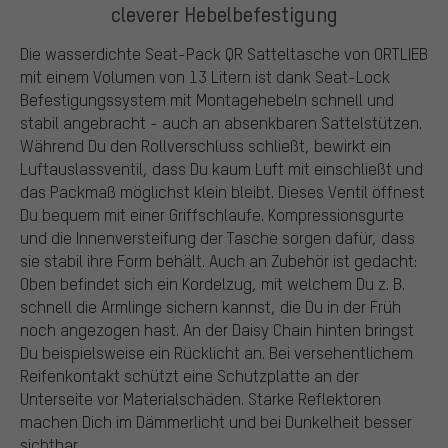
cleverer Hebelbefestigung
Die wasserdichte Seat-Pack QR Satteltasche von ORTLIEB
mit einem Volumen von 13 Litern ist dank Seat-Lock
Befestigungssystem mit Montagehebeln schnell und
stabil angebracht - auch an absenkbaren Sattelstützen.
Während Du den Rollverschluss schließt, bewirkt ein
Luftauslassventil, dass Du kaum Luft mit einschließt und
das Packmaß möglichst klein bleibt. Dieses Ventil öffnest
Du bequem mit einer Griffschlaufe. Kompressionsgurte
und die Innenversteifung der Tasche sorgen dafür, dass
sie stabil ihre Form behält. Auch an Zubehör ist gedacht:
Oben befindet sich ein Kordelzug, mit welchem Du z. B.
schnell die Armlinge sichern kannst, die Du in der Früh
noch angezogen hast. An der Daisy Chain hinten bringst
Du beispielsweise ein Rücklicht an. Bei versehentlichem
Reifenkontakt schützt eine Schutzplatte an der
Unterseite vor Materialschäden. Starke Reflektoren
machen Dich im Dämmerlicht und bei Dunkelheit besser
sichtbar.