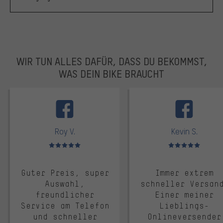
WIR TUN ALLES DAFÜR, DASS DU BEKOMMST,
WAS DEIN BIKE BRAUCHT
facebook
Roy V.
Kevin S.
Bewertungen: 5 von 5
Bewertungen: 5 von 5
Guter Preis, super
Immer extrem
Auswahl,
schneller Versan
freundlicher
Einer meiner
Service am Telefon
Lieblings-
und schneller
Onlineversender