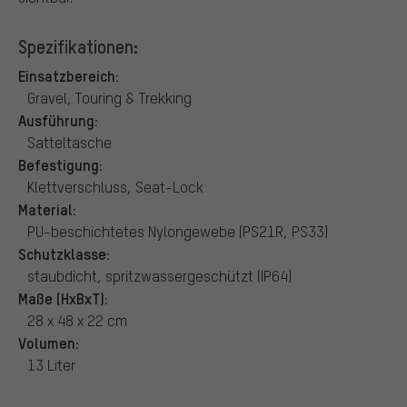
Spezifikationen:
Einsatzbereich:
Gravel, Touring & Trekking
Ausführung:
Satteltasche
Befestigung:
Klettverschluss, Seat-Lock
Material:
PU-beschichtetes Nylongewebe (PS21R, PS33)
Schutzklasse:
staubdicht, spritzwassergeschützt (IP64)
Maße (HxBxT):
28 x 48 x 22 cm
Volumen:
13 Liter