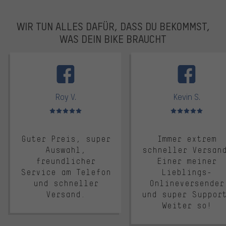
WIR TUN ALLES DAFÜR, DASS DU BEKOMMST,
WAS DEIN BIKE BRAUCHT
facebook
Roy V.
Kevin S.
Bewertungen: 5 von 5
Bewertungen: 5 von 5
Guter Preis, super
Immer extrem
Auswahl,
schneller Versan
freundlicher
Einer meiner
Service am Telefon
Lieblings-
und schneller
Onlineversender
Versand.
und super Suppor
Weiter so!