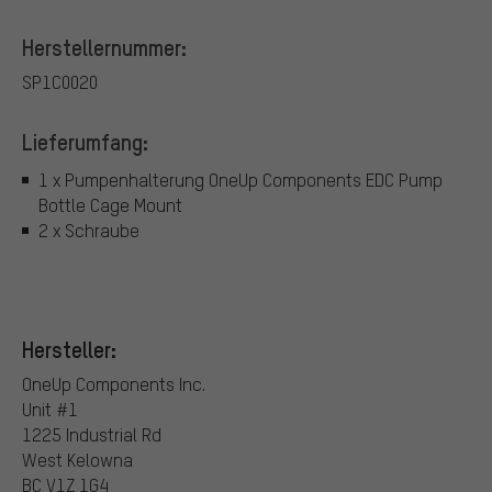
Herstellernummer:
SP1C0020
Lieferumfang:
1 x Pumpenhalterung OneUp Components EDC Pump
Bottle Cage Mount
2 x Schraube
Hersteller:
OneUp Components Inc.
Unit #1
1225 Industrial Rd
West Kelowna
BC V1Z 1G4