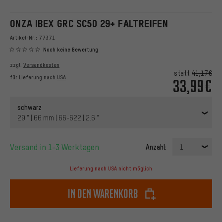
ONZA IBEX GRC SC50 29+ FALTREIFEN
Artikel-Nr.:
77371
Noch keine Bewertung
zzgl.
Versandkosten
statt
41,17€
für Lieferung nach
USA
33,99€
schwarz
29 " | 66 mm | 66-622 | 2.6 "
Versand in 1-3 Werktagen
Anzahl:
1
Lieferung nach USA nicht möglich
In den Warenkorb