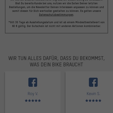
Bist Du bereits Kunde bei uns, nutzen wir die Daten Deiner letzten
Bestellungen, um die Newsletter Deinen Interessen anpassen zu können und
somit diesen für Dich wertvoller gestalten zu können.
Es gelten unsere
Datenschutzbestimmungen
.
*Gilt 30 Tage ab Ausstellungsdatum und ist ab einem Mindestbestellwert von
60 € gültig. Der Gutschein ist nicht mit anderen Aktionen kombinierbar.
WIR TUN ALLES DAFÜR, DASS DU BEKOMMST,
WAS DEIN BIKE BRAUCHT
facebook
Roy V.
Kevin S.
Bewertungen: 5 von 5
Bewertungen: 5 von 5