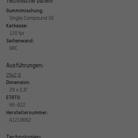
Technische Daten:
Gummimischung:
Single Compound 50
Karkasse:
120 tpi
Seitenwand:
GRC
Ausführungen:
29x2,6
Dimension:
29 x 2,6"
ETRTO:
66-622
Herstellernummer:
A1219062
Technologien: