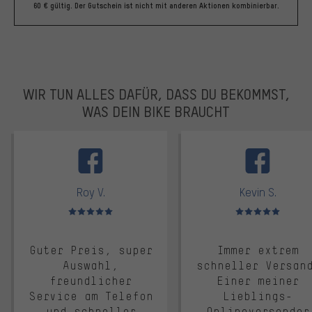
60 € gültig. Der Gutschein ist nicht mit anderen Aktionen kombinierbar.
WIR TUN ALLES DAFÜR, DASS DU BEKOMMST,
WAS DEIN BIKE BRAUCHT
facebook
Roy V.
Kevin S.
Bewertungen: 5 von 5
Bewertungen: 5 von 5
Guter Preis, super
Immer extrem
Auswahl,
schneller Versan
freundlicher
Einer meiner
Service am Telefon
Lieblings-
und schneller
Onlineversender