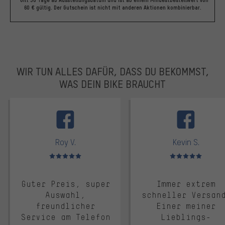
*Gilt 30 Tage ab Ausstellungsdatum und ist ab einem Mindestbestellwert von
60 € gültig. Der Gutschein ist nicht mit anderen Aktionen kombinierbar.
WIR TUN ALLES DAFÜR, DASS DU BEKOMMST,
WAS DEIN BIKE BRAUCHT
facebook
Roy V.
Kevin S.
Bewertungen: 5 von 5
Bewertungen: 5 von 5
Guter Preis, super
Immer extrem
Auswahl,
schneller Versan
freundlicher
Einer meiner
Service am Telefon
Lieblings-