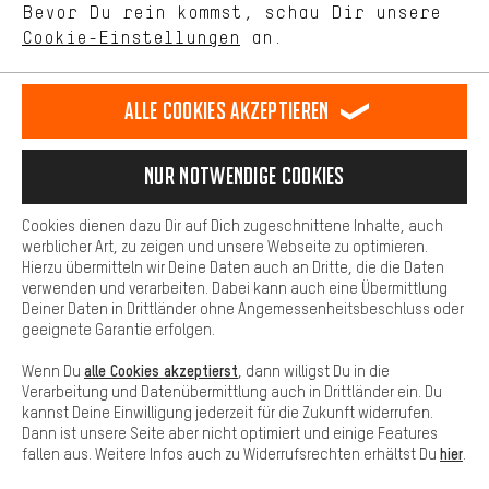
DE
EN
ES
FR
Bevor Du rein kommst, schau Dir unsere
Deutsch
english
español
français
unseres Shop-Angebots.
Cookie-Einstellungen
an.
Mehr Komfort
VERTRAG WIDERRUFEN
Aachener Community
Affiliateprogramm
Dein Shopping-Erlebnis wird komfortabler. Mit Komfort-Cookies
stellen wir Verknüpfungen zu Social Media Plattformen her. So
Alle Cookies akzeptieren
Impressum
Datenschutz
Allgemeine Geschäftsbedingungen
können wir dir weitere nützliche Inhalte und Informationen zur
Verfügung stellen. Zudem hast du die Möglichkeit zusätzliche
Hinweisgebersystem
Hinweise zur Batterieentsorgung
Services zu nutzen, die es dir erleichtern die richtigen Produkte zu
Nur Notwendige Cookies
finden. Beispielsweise bieten wir eine Chat-Funktion an, damit
Cookie-Einstellungen
Kontrast ändern
Fragen schnell und unkompliziert beantwortet werden können.
Cookies dienen dazu Dir auf Dich zugeschnittene Inhalte, auch
Basis
Alle Preise verstehen sich in Euro und exkl. MwSt zuzüglich
werblicher Art, zu zeigen und unsere Webseite zu optimieren.
Hierzu übermitteln wir Deine Daten auch an Dritte, die die Daten
Versandkosten
USA
für Lieferung nach
.
Basis-Cookies gewährleisten, dass Du unsere Webseite
verwenden und verarbeiten. Dabei kann auch eine Übermittlung
grundsätzlich nutzen kannst.
Deiner Daten in Drittländer ohne Angemessenheitsbeschluss oder
geeignete Garantie erfolgen.
alle Cookies akzeptierst
Wenn Du
, dann willigst Du in die
Verarbeitung und Datenübermittlung auch in Drittländer ein. Du
kannst Deine Einwilligung jederzeit für die Zukunft widerrufen.
Dann ist unsere Seite aber nicht optimiert und einige Features
hier
fallen aus. Weitere Infos auch zu Widerrufsrechten erhältst Du
.