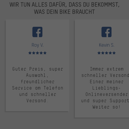
WIR TUN ALLES DAFÜR, DASS DU BEKOMMST,
WAS DEIN BIKE BRAUCHT
facebook
Roy V.
Kevin S.
Bewertungen: 5 von 5
Bewertungen: 5 von 5
Guter Preis, super
Immer extrem
Auswahl,
schneller Versan
freundlicher
Einer meiner
Service am Telefon
Lieblings-
und schneller
Onlineversender
Versand.
und super Suppor
Weiter so!