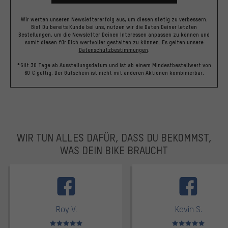
Wir werten unseren Newslettererfolg aus, um diesen stetig zu verbessern.
Bist Du bereits Kunde bei uns, nutzen wir die Daten Deiner letzten
Bestellungen, um die Newsletter Deinen Interessen anpassen zu können und
somit diesen für Dich wertvoller gestalten zu können.
Es gelten unsere
Datenschutzbestimmungen
.
*Gilt 30 Tage ab Ausstellungsdatum und ist ab einem Mindestbestellwert von
60 € gültig. Der Gutschein ist nicht mit anderen Aktionen kombinierbar.
WIR TUN ALLES DAFÜR, DASS DU BEKOMMST,
WAS DEIN BIKE BRAUCHT
facebook
Roy V.
Kevin S.
Bewertungen: 5 von 5
Bewertungen: 5 von 5