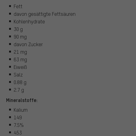
Fett
davon gesättigte Fettsäuren
Kohlenhydrate
30 g
90 mg
davon Zucker
21 mg
63 mg
Eiweiß
Salz
0.88 g
2.7 g
Mineralstoffe:
Kalium
149
7.5%
453