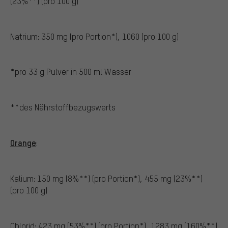
(23%**) (pro 100 g)
Natrium: 350 mg (pro Portion*), 1060 (pro 100 g)
*pro 33 g Pulver in 500 ml Wasser
**des Nährstoffbezugswerts
Orange
:
Kalium: 150 mg (8%**) (pro Portion*), 455 mg (23%**)
(pro 100 g)
Chlorid: 423 mg (53%**) (pro Portion*), 1283 mg (160%**)