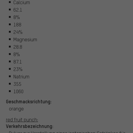
Calcium
62.1
8%
188
24%
Magnesium
28.8
8%
87.1
23%
Natrium
355
1060
Geschmacksrichtung:
orange
red fruit punch:
Verkehrsbezeichnung: