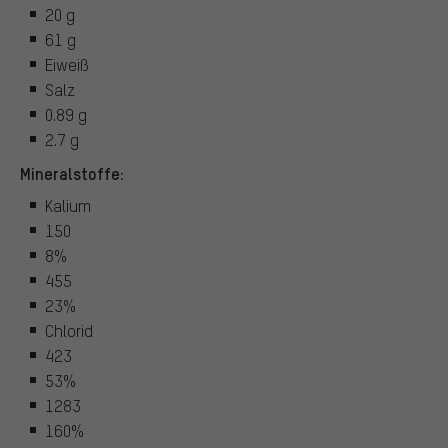
20 g
61 g
Eiweiß
Salz
0.89 g
2.7 g
Mineralstoffe:
Kalium
150
8%
455
23%
Chlorid
423
53%
1283
160%