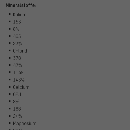
Mineralstoffe:
Kalium
153
8%
465
23%
Chlorid
378
47%
1145
143%
Calcium
62.1
8%
188
24%
Magnesium