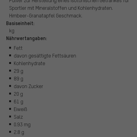
Pulver zur Herstellung eines isotonischen Getränkes für
Sportler mit Mineralstoffen und Kohlenhydraten.
Himbeer-Granatapfel Geschmack.
Basiseinheit:
kg
Nährwertangaben:
Fett
davon gesättigte Fettsäuren
Kohlenhydrate
29 g
89 g
davon Zucker
20 g
61 g
Eiweiß
Salz
0.93 mg
2.8 g