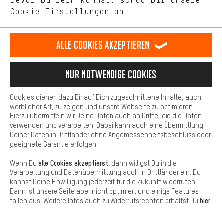
Bevor Du rein kommst, schau Dir unsere
unseres Shop-Angebots.
Bewertungen: 5 von 5
Bewertungen: 5 von 5
Cookie-Einstellungen
an.
Mehr Komfort
Dein Shopping-Erlebnis wird komfortabler. Mit Komfort-Cookies
Guter Preis, super
Immer extrem
stellen wir Verknüpfungen zu Social Media Plattformen her. So
Alle Cookies akzeptieren
Auswahl,
schneller Versan
können wir dir weitere nützliche Inhalte und Informationen zur
freundlicher
Einer meiner
Verfügung stellen. Zudem hast du die Möglichkeit zusätzliche
Service am Telefon
Lieblings-
Services zu nutzen, die es dir erleichtern die richtigen Produkte zu
Nur Notwendige Cookies
und schneller
Onlineversender
finden. Beispielsweise bieten wir eine Chat-Funktion an, damit
Versand.
und super Suppor
Fragen schnell und unkompliziert beantwortet werden können.
Cookies dienen dazu Dir auf Dich zugeschnittene Inhalte, auch
Weiter so!
Basis
werblicher Art, zu zeigen und unsere Webseite zu optimieren.
Hierzu übermitteln wir Deine Daten auch an Dritte, die die Daten
Basis-Cookies gewährleisten, dass Du unsere Webseite
verwenden und verarbeiten. Dabei kann auch eine Übermittlung
grundsätzlich nutzen kannst.
Deiner Daten in Drittländer ohne Angemessenheitsbeschluss oder
geeignete Garantie erfolgen.
alle Cookies akzeptierst
Wenn Du
, dann willigst Du in die
Verarbeitung und Datenübermittlung auch in Drittländer ein. Du
100 Tage Rückgaberecht
kannst Deine Einwilligung jederzeit für die Zukunft widerrufen.
Dann ist unsere Seite aber nicht optimiert und einige Features
Sende die ungenutzte Ware innerhalb von
hier
fallen aus. Weitere Infos auch zu Widerrufsrechten erhältst Du
.
100 Tagen nach dem Kauf zurück. Nach
maximal 10 Tagen bekommst Du den
Kaufpreis erstattet.