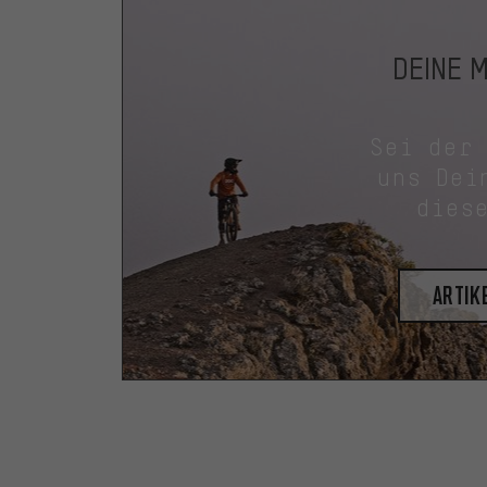
DEINE 
Sei der
uns Dei
dies
Artik