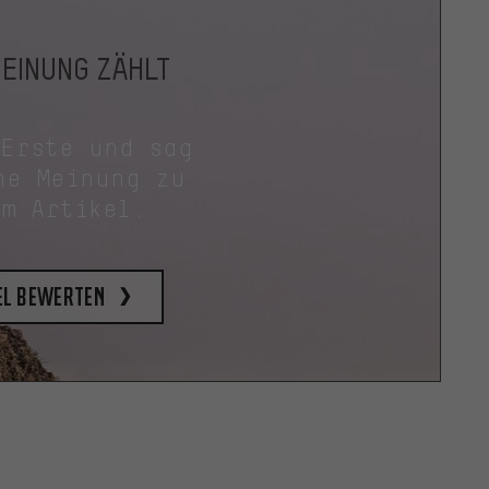
MEINUNG ZÄHLT
 Erste und sag
ne Meinung zu
em Artikel.
el bewerten