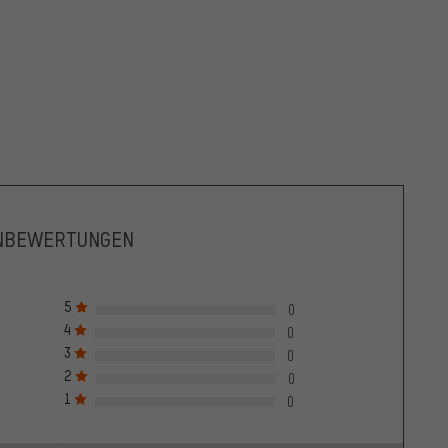
NBEWERTUNGEN
5
0
4
0
3
0
2
0
1
0