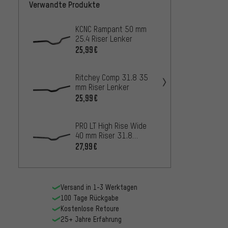
Verwandte Produkte
KCNC Rampant 50 mm
Procra
25.4 Riser Lenker
25.4 R
25,99€
25,99
Ritchey Comp 31.8 35
KCNC 
mm Riser Lenker
25.4 R
25,99€
25,99
PRO LT High Rise Wide
FSA C
40 mm Riser 31.8
31.8 
Lenker
27,99€
16,99
Versand in 1-3 Werktagen
100 Tage Rückgabe
Kostenlose Retoure
25+ Jahre Erfahrung