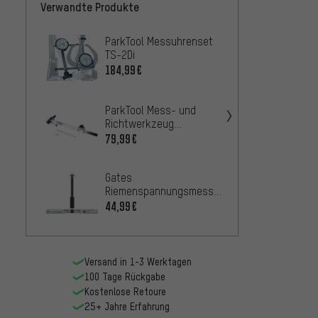
Verwandte Produkte
ParkTool Messuhrenset
Shima
TS-2Di
Kette
TL-CN
184,99€
14,99
BBB C
ParkTool Mess- und
125 M
Richtwerkzeug
Schaltauge DAG-2.2
7,99€
79,99€
ParkT
Gates
Richt
Riemenspannungsmesser
für Sc
Universal Transmissions
127,9
44,99€
Eco Tension Tester
Versand in 1-3 Werktagen
100 Tage Rückgabe
Kostenlose Retoure
25+ Jahre Erfahrung