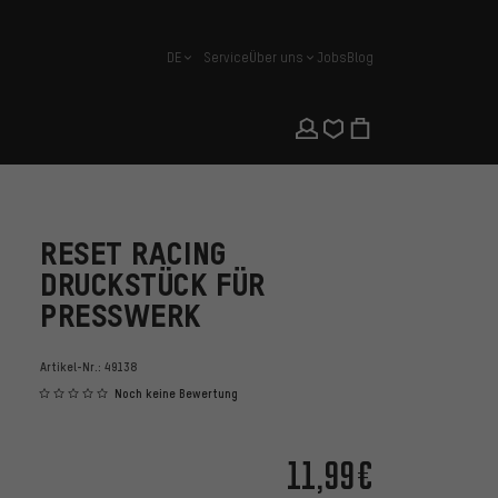
DE
Service
Über uns
Jobs
Blog
Deutsch
RESET RACING
DRUCKSTÜCK FÜR
PRESSWERK
Artikel-Nr.:
49138
Noch keine Bewertung
11,99€