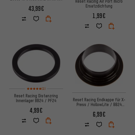
Reset Racing Air Port micro
Ersatzdichtung
43,99€
1,99€
Bewertungen: 5 von 5 basierend auf 1 Bewertungen
(1)
Reset Racing Distanzring
Reset Racing Endkappe für X-
Innenlager BB24 / PF24
Press / HollowLite / BB24
4,99€
/PF24 Innenlager
6,99€