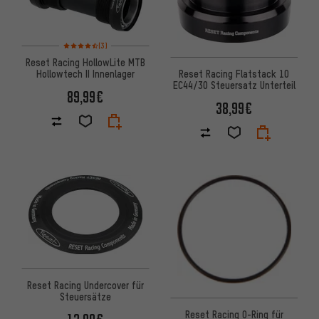
Bewertungen: 4,5 von 5 basierend auf 3 Bewertungen
(3)
Reset Racing HollowLite MTB
Hollowtech II Innenlager
Reset Racing Flatstack 10
EC44/30 Steuersatz Unterteil
89,99€
38,99€
Reset Racing Undercover für
Steuersätze
Reset Racing O-Ring für