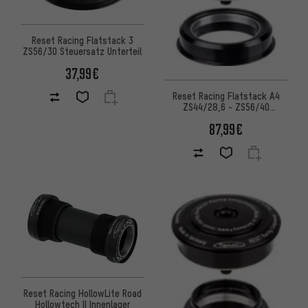
Reset Racing Flatstack 3
ZS56/30 Steuersatz Unterteil
37,99€
Reset Racing Flatstack A4
ZS44/28,6 - ZS56/40
Steuersatz
87,99€
Reset Racing HollowLite Road
Hollowtech II Innenlager