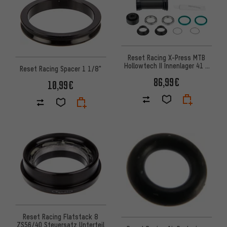
Reset Racing X-Press MTB
Hollowtech II Innenlager 41 x
Reset Racing Spacer 1 1/8"
89,5-92 mm
86,99€
10,99€
Reset Racing Flatstack 8
ZS56/40 Steuersatz Unterteil