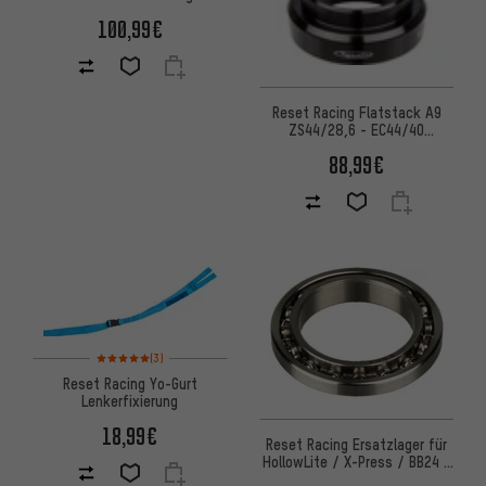
100,99€
Reset Racing Flatstack A9
ZS44/28,6 - EC44/40
Steuersatz
88,99€
Bewertungen: 5 von 5 basierend auf 3 Bewertungen
(3)
Reset Racing Yo-Gurt
Lenkerfixierung
18,99€
Reset Racing Ersatzlager für
HollowLite / X-Press / BB24 /
PF24