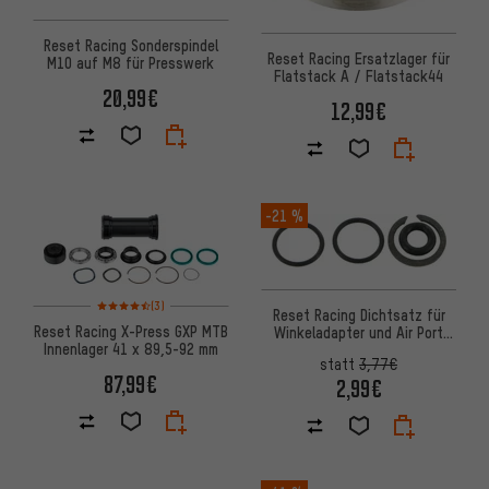
Reset Racing Sonderspindel
Reset Racing Ersatzlager für
M10 auf M8 für Presswerk
Flatstack A / Flatstack44
20,99€
12,99€
-21 %
Bewertungen: 4,5 von 5 basierend auf 3 Bewertungen
(3)
Reset Racing Dichtsatz für
Reset Racing X-Press GXP MTB
Winkeladapter und Air Port
Innenlager 41 x 89,5-92 mm
EVO
statt
3,77€
87,99€
2,99€