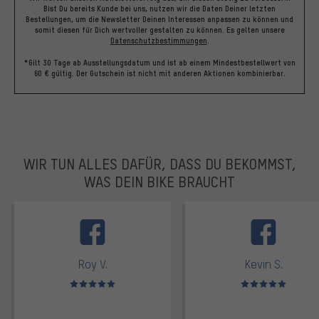
Bist Du bereits Kunde bei uns, nutzen wir die Daten Deiner letzten
Bestellungen, um die Newsletter Deinen Interessen anpassen zu können und
somit diesen für Dich wertvoller gestalten zu können.
Es gelten unsere
Datenschutzbestimmungen
.
*Gilt 30 Tage ab Ausstellungsdatum und ist ab einem Mindestbestellwert von
60 € gültig. Der Gutschein ist nicht mit anderen Aktionen kombinierbar.
WIR TUN ALLES DAFÜR, DASS DU BEKOMMST,
WAS DEIN BIKE BRAUCHT
facebook
Roy V.
Kevin S.
Bewertungen: 5 von 5
Bewertungen: 5 von 5