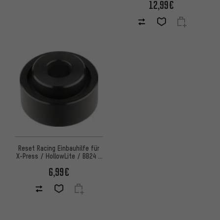
12,99€
Reset Racing Einbauhilfe für
X-Press / HollowLite / BB24 /
PF24 Innenlager
6,99€