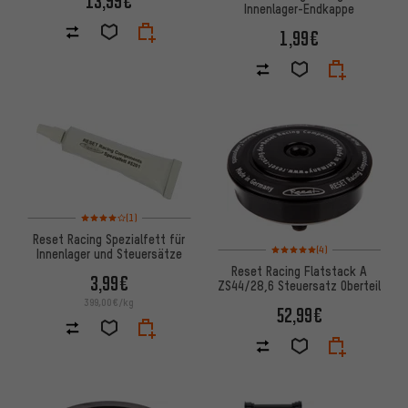
13,99€
Innenlager-Endkappe
1,99€
Bewertungen: 4 von 5 basierend auf 1 Bewertungen
(1)
Reset Racing Spezialfett für
Bewertungen: 5 von 5 basier
(4)
Innenlager und Steuersätze
Reset Racing Flatstack A
3,99€
ZS44/28,6 Steuersatz Oberteil
399,00€/kg
52,99€