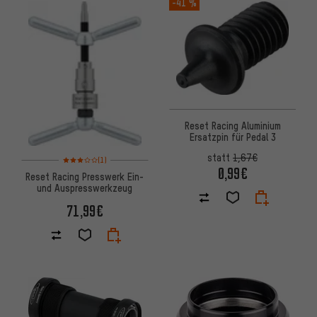
-41 %
Reset Racing Aluminium
Ersatzpin für Pedal 3
Bewertungen: 3 von 5 basierend auf 1 Bewertungen
statt
1,67€
(1)
0,99€
Reset Racing Presswerk Ein-
und Auspresswerkzeug
71,99€