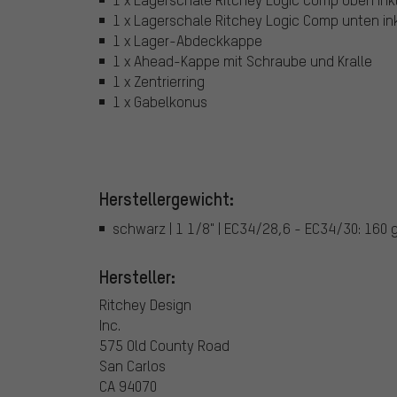
1 x Lagerschale Ritchey Logic Comp unten ink
1 x Lager-Abdeckkappe
1 x Ahead-Kappe mit Schraube und Kralle
1 x Zentrierring
1 x Gabelkonus
Herstellergewicht:
schwarz | 1 1/8" | EC34/28,6 - EC34/30: 160 
Hersteller:
Ritchey Design
Inc.
575 Old County Road
San Carlos
CA 94070