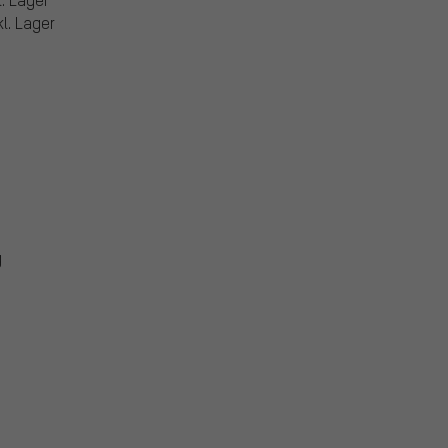
l. Lager
g