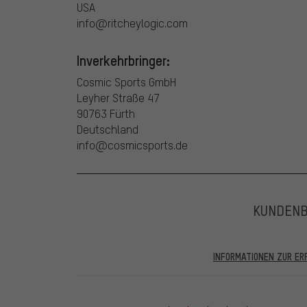
USA
info@ritcheylogic.com
Inverkehrbringer:
Cosmic Sports GmbH
Leyher Straße 47
90763 Fürth
Deutschland
info@cosmicsports.de
KUNDEN
INFORMATIONEN ZUR E
In den veröffentlichten Bewertungen finden sich solc
28.05.2022 werden nur Bewertungen veröffentlicht, die