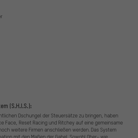
er
m (S.H.I.S.):
ichtlichen Dschungel der Steuersätze zu bringen, haben
Race Face, Reset Racing und Ritchey auf eine gemeinsame
h noch weitere Firmen anschließen werden. Das System
ation mit den Maßen der Gabel. Sowohl Ober- wie