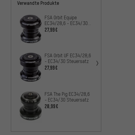
Verwandte Produkte
FSA Orbit Equipe
Hope 
EC34/28,6 - EC34/30
EC34/
Steuersatz
Steue
27,99€
84,
AB
FSA Orbit UF EC34/28,6
FSA O
- EC34/30 Steuersatz
- EC3
27,99€
50,99
FSA The Pig EC34/28,6
- EC34/30 Steuersatz
FSA Orb
20,99€
EC34/
Steue
44,99