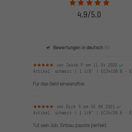
eine Bestellnummer angegeben wird. Wir schalten die
frei. Alle verifizierten Bewertungen sind mit einem grün
dem 28.05.2022 und ab dem 28.05.2022. Vor dem 28.
4.9/5.0
die bewertete Ware nicht bei uns gekauft haben. Dies
veröffentlichen alle ordnungsgemäß abgegebenen B
Bewertungen in deutsch
(6)
5 von 5 Sternen
von Jakob P.
am 11.04.2022
Artikel
: schwarz | 1 1/8" | EC34/28,6 - E
Für das Geld einwandfrei
5 von 5 Sternen
von Dirk S.
am 05.08.2021
Artikel
: schwarz | 1 1/8" | EC34/28,6 - E
Tut sein Job, Einbau passte perfekt.