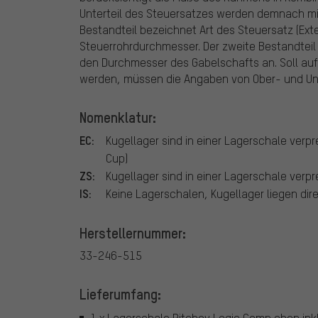
Unterteil des Steuersatzes werden demnach mit
Bestandteil bezeichnet Art des Steuersatz (Exte
Steuerrohrdurchmesser. Der zweite Bestandteil 
den Durchmesser des Gabelschafts an. Soll a
werden, müssen die Angaben von Ober- und Unt
Nomenklatur:
EC:
Kugellager sind in einer Lagerschale verp
Cup)
ZS:
Kugellager sind in einer Lagerschale verpr
IS:
Keine Lagerschalen, Kugellager liegen dir
Herstellernummer:
33-246-515
Lieferumfang:
1 x Lagerschale Ritchey Logic Comp oben inkl