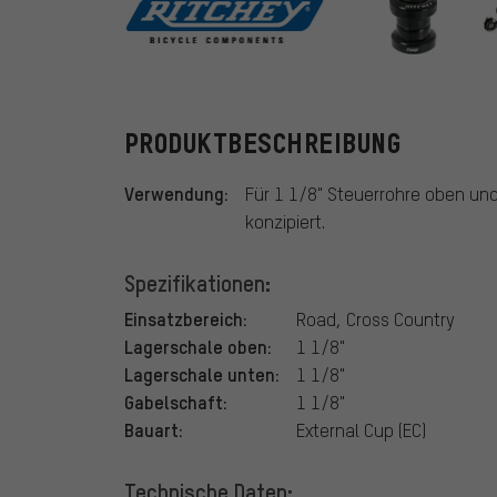
Ritchey
PRODUKTBESCHREIBUNG
Verwendung:
Für 1 1/8" Steuerrohre oben und
konzipiert.
Spezifikationen:
Einsatzbereich:
Road, Cross Country
Lagerschale oben:
1 1/8"
Lagerschale unten:
1 1/8"
Gabelschaft:
1 1/8"
Bauart:
External Cup (EC)
Technische Daten: