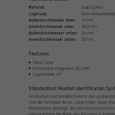
Material:
Stahl (CrMo)
Lagerung:
Semi-Industrielag
Außendurchmesser oben:
34 mm
Innendurchmesser oben:
28,6 mm
Außendurchmesser unten:
34 mm
Innendurchmesser unten:
30 mm
Features:
Serie: Comp
Einbauhöhe insgesamt 30,2 mm
Lagerwinkel: 45°
Standardized Headset Identification Syste
Um Klarheit und Einheitlichkeit in den unübers
sich die Hersteller Acros, Cane Creek, Hope, 
Nomenklatur geeinigt, der sich voraussichtlic
berücksichtigt die Maße des Rahmens in Kombin