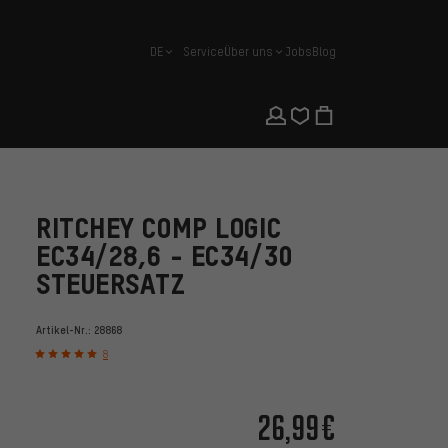
DE
Service
Über uns
Jobs
Blog
Deutsch
RITCHEY COMP LOGIC
EC34/28,6 - EC34/30
STEUERSATZ
Artikel-Nr.:
28868
8
26,99€