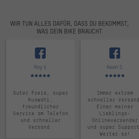
WIR TUN ALLES DAFÜR, DASS DU BEKOMMST,
WAS DEIN BIKE BRAUCHT
facebook
Roy V.
Kevin S.
Bewertungen: 5 von 5
Bewertungen: 5 von 5
Guter Preis, super
Immer extrem
Auswahl,
schneller Versan
freundlicher
Einer meiner
Service am Telefon
Lieblings-
und schneller
Onlineversender
Versand.
und super Suppor
Weiter so!