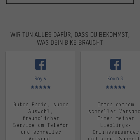
WIR TUN ALLES DAFÜR, DASS DU BEKOMMST,
WAS DEIN BIKE BRAUCHT
facebook
Roy V.
Kevin S.
Bewertungen: 5 von 5
Bewertungen: 5 von 5
Guter Preis, super
Immer extrem
Auswahl,
schneller Versan
freundlicher
Einer meiner
Service am Telefon
Lieblings-
und schneller
Onlineversender
Versand.
und super Suppor