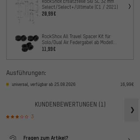
RockShox Ersatzteile SID SL 32 mm
Select/Select+/Ultimate (C1 / 2021)
20,99€
RockShox All Travel Spacer Kit für
Solo/Dual Air Federgabel ab Modell
2005
11,99€
Ausführungen:
universal, verfügbar ab 25.08.2026
16,99€
KUNDENBEWERTUNGEN
(1)
3
Fragen zum Artikel?