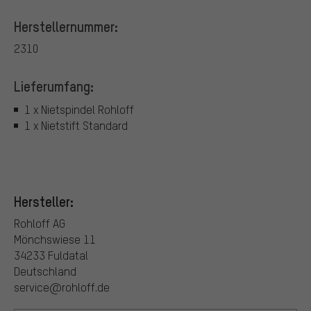
Herstellernummer:
2310
Lieferumfang:
1 x Nietspindel Rohloff
1 x Nietstift Standard
Hersteller:
Rohloff AG
Mönchswiese 11
34233 Fuldatal
Deutschland
service@rohloff.de