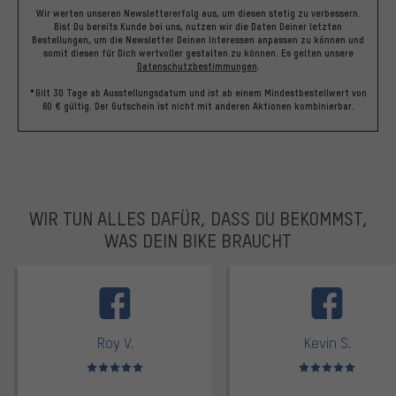
Wir werten unseren Newslettererfolg aus, um diesen stetig zu verbessern.
Bist Du bereits Kunde bei uns, nutzen wir die Daten Deiner letzten
Bestellungen, um die Newsletter Deinen Interessen anpassen zu können und
somit diesen für Dich wertvoller gestalten zu können.
Es gelten unsere
Datenschutzbestimmungen
.
*Gilt 30 Tage ab Ausstellungsdatum und ist ab einem Mindestbestellwert von
60 € gültig. Der Gutschein ist nicht mit anderen Aktionen kombinierbar.
WIR TUN ALLES DAFÜR, DASS DU BEKOMMST,
WAS DEIN BIKE BRAUCHT
facebook
Roy V.
Kevin S.
Bewertungen: 5 von 5
Bewertungen: 5 von 5