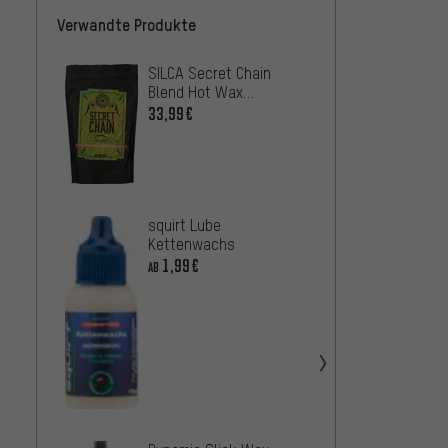
Verwandte Produkte
SILCA Secret Chain
SILCA
Blend Hot Wax
Starte
Kettenwachs
33,99€
35,99
squirt Lube
squirt
Kettenwachs
Kette
1,99€
AB
15 ml
10,99
SILCA 
Waxin
Kette
79,99