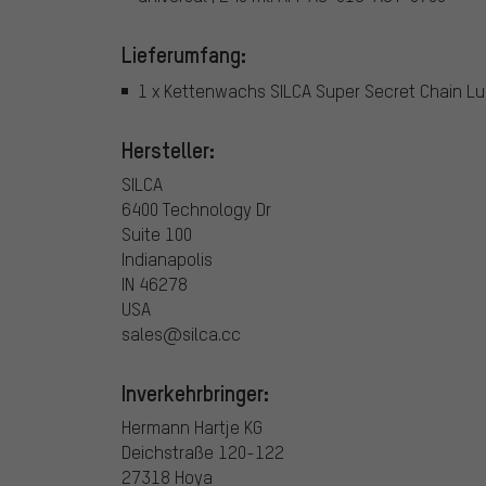
Lieferumfang:
1 x Kettenwachs SILCA Super Secret Chain L
Hersteller:
SILCA
6400 Technology Dr
Suite 100
Indianapolis
IN 46278
USA
sales@silca.cc
Inverkehrbringer:
Hermann Hartje KG
Deichstraße 120-122
27318 Hoya