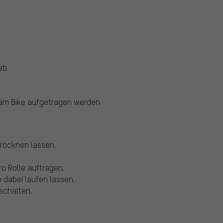
eb
te am Bike aufgetragen werden
trocknen lassen.
ro Rolle auftragen.
 dabei laufen lassen.
schalten.