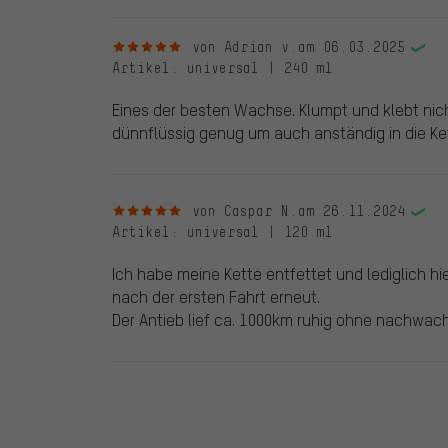
5 von 5 Sternen
von Adrian v.
am 06.03.2025
Artikel
: universal | 240 ml
Eines der besten Wachse. Klumpt und klebt nich
dünnflüssig genug um auch anständig in die Ket
5 von 5 Sternen
von Caspar N.
am 26.11.2024
Artikel
: universal | 120 ml
Ich habe meine Kette entfettet und lediglich h
nach der ersten Fahrt erneut.
Der Antieb lief ca. 1000km ruhig ohne nachwac