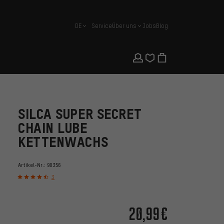
DE
Service
Über uns
Jobs
Blog
Deutsch
SILCA SUPER SECRET
CHAIN LUBE
KETTENWACHS
Artikel-Nr.:
90356
3
20,99€