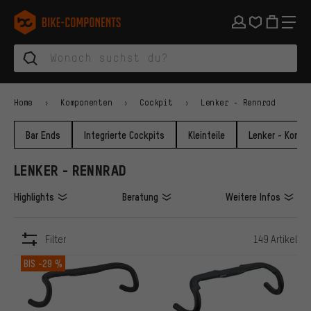
Zur Hauptnavigation springen
Zur Kategorienavigation springen
Zum Inhalt springen
Zu Marken und Newsletter springen
Zur Fußzeile springen
bike-components.de Startseite
Home
Komponenten
Cockpit
Lenker - Rennrad
Bar Ends
Integrierte Cockpits
Kleinteile
Lenker - Komfo
LENKER - RENNRAD
Highlights
Beratung
Weitere Infos
Filter
149 Artikel
ARTIKEL
BIS
-29 %