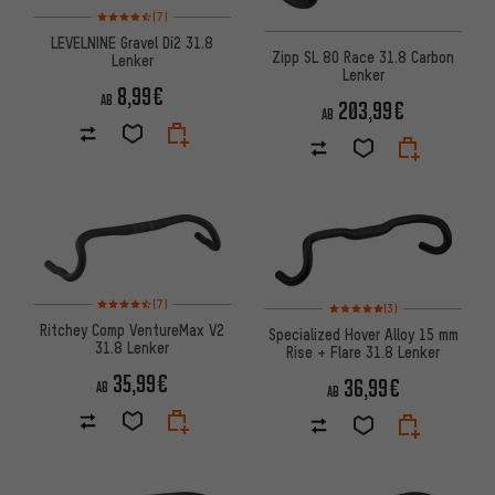
Bewertungen: 4,5 von 5 basierend auf 7 Bewertungen
(7)
LEVELNINE Gravel Di2 31.8
Zipp SL 80 Race 31.8 Carbon
Lenker
Lenker
8,99€
AB
203,99€
AB
Bewertungen: 4,5 von 5 basierend auf 7 Bewertungen
Bewertungen: 5 von 5 basier
(7)
(3)
Ritchey Comp VentureMax V2
Specialized Hover Alloy 15 mm
31.8 Lenker
Rise + Flare 31.8 Lenker
35,99€
36,99€
AB
AB