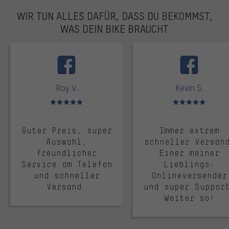
WIR TUN ALLES DAFÜR, DASS DU BEKOMMST,
WAS DEIN BIKE BRAUCHT
facebook
Roy V.
Kevin S.
Bewertungen: 5 von 5
Bewertungen: 5 von 5
Guter Preis, super
Immer extrem
Auswahl,
schneller Versan
freundlicher
Einer meiner
Service am Telefon
Lieblings-
und schneller
Onlineversender
Versand.
und super Suppor
Weiter so!