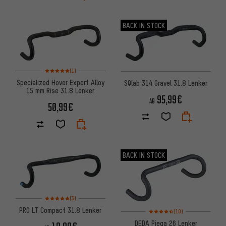
BACK IN STOCK
Bewertungen: 5 von 5 basierend auf 1 Bewertungen
(1)
Specialized Hover Expert Alloy
SQlab 314 Gravel 31.8 Lenker
15 mm Rise 31.8 Lenker
95,99€
AB
50,99€
BACK IN STOCK
Bewertungen: 5 von 5 basierend auf 3 Bewertungen
(3)
PRO LT Compact 31.8 Lenker
Bewertungen: 4,5 von 5 basie
(10)
DEDA Piega 26 Lenker