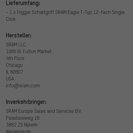
Lieferumfang:
- 1 x Trigger Schaltgriff SRAM Eagle T-Typ 12-fach Single
Click
Hersteller:
SRAM LLC
1000 W. Fulton Market
4th Floor
Chicago
IL 60607
USA
info@sram.com
Inverkehrbringer:
SRAM Europe Sales and Services B.V.
Paasbosweg 16
3862 ZS Nijkerk
Niederlande