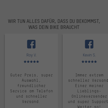
WIR TUN ALLES DAFÜR, DASS DU BEKOMMST,
WAS DEIN BIKE BRAUCHT
facebook
Roy V.
Kevin S.
Bewertungen: 5 von 5
Bewertungen: 5 von 5
Guter Preis, super
Immer extrem
Auswahl,
schneller Versan
freundlicher
Einer meiner
Service am Telefon
Lieblings-
und schneller
Onlineversender
Versand.
und super Suppor
Weiter so!