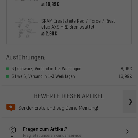
Schaltbremshebel
10,99€
AB
SRAM Ersatzteile Red / Force / Rival
eTap AXS HRD Bremssattel
2,99€
AB
Ausführungen:
3 | schwarz, Versand in 1-3 Werktagen
8,99€
3 | weiß, Versand in 1-3 Werktagen
16,99€
BEWERTE DIESEN ARTIKEL
Sei der Erste und sag Deine Meinung!
Fragen zum Artikel?
Frag jetzt unseren Kundenservice!