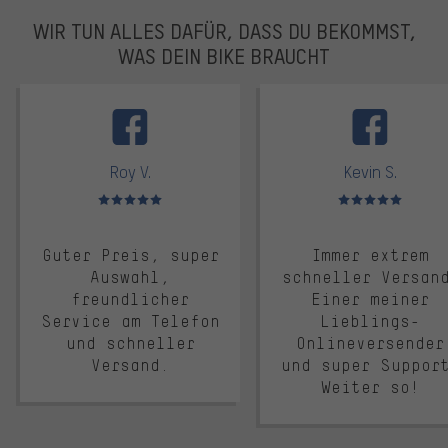
WIR TUN ALLES DAFÜR, DASS DU BEKOMMST,
WAS DEIN BIKE BRAUCHT
facebook
Roy V.
Kevin S.
Bewertungen: 5 von 5
Bewertungen: 5 von 5
Guter Preis, super
Immer extrem
Auswahl,
schneller Versan
freundlicher
Einer meiner
Service am Telefon
Lieblings-
und schneller
Onlineversender
Versand.
und super Suppor
Weiter so!