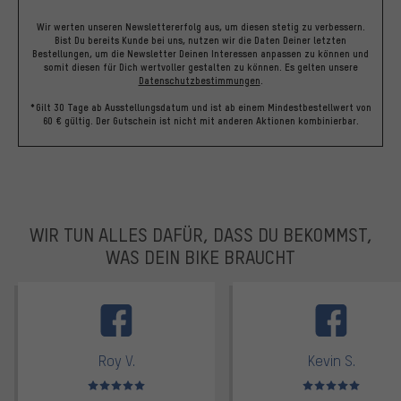
Wir werten unseren Newslettererfolg aus, um diesen stetig zu verbessern.
Bist Du bereits Kunde bei uns, nutzen wir die Daten Deiner letzten
Bestellungen, um die Newsletter Deinen Interessen anpassen zu können und
somit diesen für Dich wertvoller gestalten zu können.
Es gelten unsere
Datenschutzbestimmungen
.
*Gilt 30 Tage ab Ausstellungsdatum und ist ab einem Mindestbestellwert von
60 € gültig. Der Gutschein ist nicht mit anderen Aktionen kombinierbar.
WIR TUN ALLES DAFÜR, DASS DU BEKOMMST,
WAS DEIN BIKE BRAUCHT
facebook
Roy V.
Kevin S.
Bewertungen: 5 von 5
Bewertungen: 5 von 5