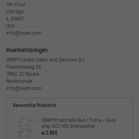
4th Floor
Chicago
IL 60607
USA
info@sram.com
Inverkehrbringer:
SRAM Europe Sales and Services B.V.
Paasbosweg 16
3862 ZS Nijkerk
Niederlande
info@sram.com
Verwandte Produkte
SRAM Ersatzteile Red / Force / Rival
eTap AXS HRD Bremssattel
2,99€
AB