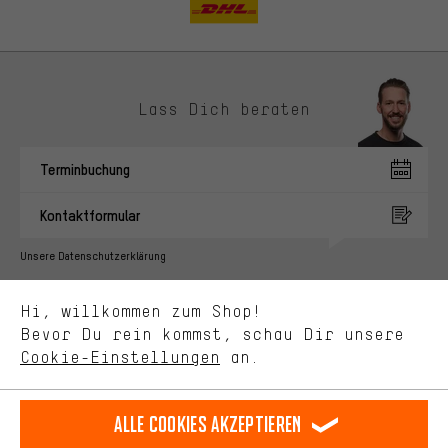
Lass Dich beraten
Passendere Angebote
Du bekommst, statt zufälliger Werbung, genauer passende
Terminbuchung
Angebote von uns. Diese Cookies helfen uns, Deine Interessen
besser zu erkennen und Dir relevante Produkte und Tipps zu
Kontaktformular
zeigen.
Bessere Leistung
Unsere Datenschutzerklärung
Uns interessiert, was Du in unserem Shop suchst und brauchst.
Sprache"
Mit Leistungs-Cookies nimmst Du mit Deinem Shopping-Verhalten
Hi, willkommen zum Shop!
selbst Einfluss auf die Verbesserung unserer Webseite und
DE
EN
ES
FR
Bevor Du rein kommst, schau Dir unsere
Deutsch
english
español
français
unseres Shop-Angebots.
Cookie-Einstellungen
an.
Mehr Komfort
VERTRAG WIDERRUFEN
Aachener Community
Affiliateprogramm
Dein Shopping-Erlebnis wird komfortabler. Mit Komfort-Cookies
stellen wir Verknüpfungen zu Social Media Plattformen her. So
Alle Cookies akzeptieren
Impressum
Datenschutz
Allgemeine Geschäftsbedingungen
können wir dir weitere nützliche Inhalte und Informationen zur