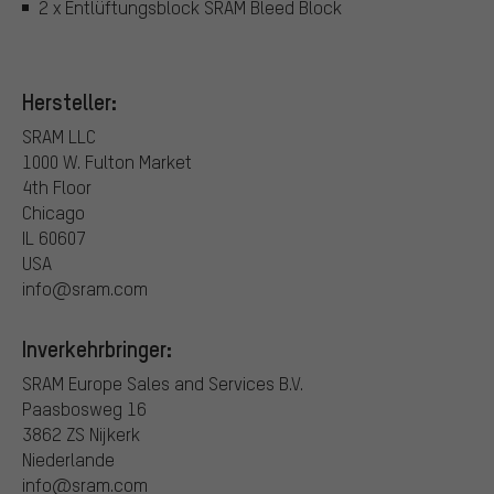
2 x Entlüftungsblock SRAM Bleed Block
Hersteller:
SRAM LLC
1000 W. Fulton Market
4th Floor
Chicago
IL 60607
USA
info@sram.com
Inverkehrbringer:
SRAM Europe Sales and Services B.V.
Paasbosweg 16
3862 ZS Nijkerk
Niederlande
info@sram.com