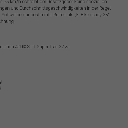
is 25 km/h schreibt der Gesetzgeber keine speziellen
tungen und Durchschnittsgeschwindigkeiten in der Regel
t Schwalbe nur bestimmte Reifen als „E-Bike ready 25“
ichnung.
olution ADDIX Soft Super Trail 27,5+
g
g