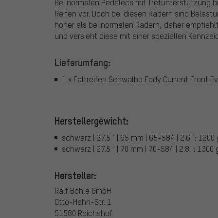
Bei normalen Pedelecs mit Tretunterstützung b
Reifen vor. Doch bei diesen Rädern sind Belas
höher als bei normalen Rädern, daher empfiehl
und versieht diese mit einer speziellen Kennze
Lieferumfang:
1 x Faltreifen Schwalbe Eddy Current Front Ev
Herstellergewicht:
schwarz | 27.5 " | 65 mm | 65-584 | 2.6 ": 1200 
schwarz | 27.5 " | 70 mm | 70-584 | 2.8 ": 1300 
Hersteller:
Ralf Bohle GmbH
Otto-Hahn-Str. 1
51580 Reichshof