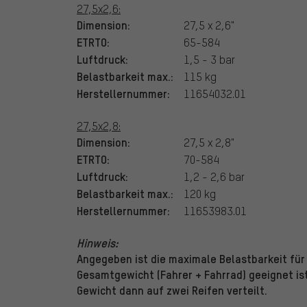
27,5x2,6:
Dimension:
27,5 x 2,6"
ETRTO:
65-584
Luftdruck:
1,5 - 3 bar
Belastbarkeit max.:
115 kg
Herstellernummer:
11654032.01
27,5x2,8:
Dimension:
27,5 x 2,8"
ETRTO:
70-584
Luftdruck:
1,2 - 2,6 bar
Belastbarkeit max.:
120 kg
Herstellernummer:
11653983.01
Hinweis:
Angegeben ist die maximale Belastbarkeit für 
Gesamtgewicht (Fahrer + Fahrrad) geeignet is
Gewicht dann auf zwei Reifen verteilt.