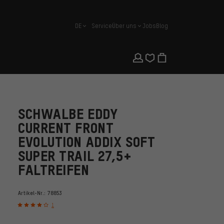
DE
Service
Über uns
Jobs
Blog
Deutsch
SCHWALBE EDDY
CURRENT FRONT
EVOLUTION ADDIX SOFT
SUPER TRAIL 27,5+
FALTREIFEN
Artikel-Nr.:
78853
1