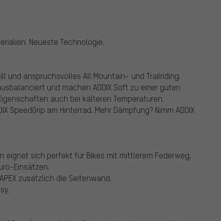
rialien. Neueste Technologie.
l und anspruchsvolles All Mountain- und Trailriding.
ausbalanciert und machen ADDIX Soft zu einer guten
 Eigenschaften auch bei kälteren Temperaturen.
DIX SpeedGrip am Hinterrad. Mehr Dämpfung? Nimm ADDIX
n eignet sich perfekt für Bikes mit mittlerem Federweg,
uro-Einsätzen.
APEX zusätzlich die Seitenwand.
sy.