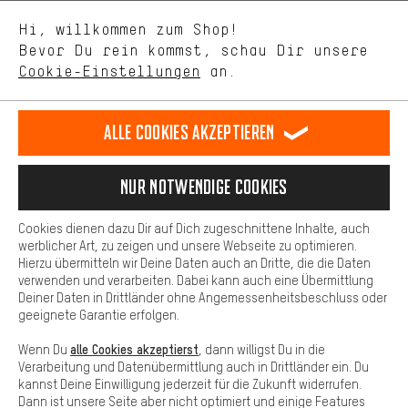
Uns interessiert, was Du in unserem Shop suchst und brauchst.
Sprache"
Mit Leistungs-Cookies nimmst Du mit Deinem Shopping-Verhalten
Hi, willkommen zum Shop!
selbst Einfluss auf die Verbesserung unserer Webseite und
DE
EN
ES
FR
Bevor Du rein kommst, schau Dir unsere
Deutsch
english
español
français
unseres Shop-Angebots.
Cookie-Einstellungen
an.
Mehr Komfort
VERTRAG WIDERRUFEN
Aachener Community
Affiliateprogramm
Dein Shopping-Erlebnis wird komfortabler. Mit Komfort-Cookies
stellen wir Verknüpfungen zu Social Media Plattformen her. So
Alle Cookies akzeptieren
Impressum
Datenschutz
Allgemeine Geschäftsbedingungen
können wir dir weitere nützliche Inhalte und Informationen zur
Verfügung stellen. Zudem hast du die Möglichkeit zusätzliche
Hinweisgebersystem
Hinweise zur Batterieentsorgung
Services zu nutzen, die es dir erleichtern die richtigen Produkte zu
Nur Notwendige Cookies
finden. Beispielsweise bieten wir eine Chat-Funktion an, damit
Cookie-Einstellungen
Kontrast ändern
Fragen schnell und unkompliziert beantwortet werden können.
Cookies dienen dazu Dir auf Dich zugeschnittene Inhalte, auch
Basis
werblicher Art, zu zeigen und unsere Webseite zu optimieren.
Alle Preise verstehen sich in Euro und exkl. MwSt zuzüglich
Hierzu übermitteln wir Deine Daten auch an Dritte, die die Daten
Versandkosten
USA
für Lieferung nach
.
Basis-Cookies gewährleisten, dass Du unsere Webseite
verwenden und verarbeiten. Dabei kann auch eine Übermittlung
grundsätzlich nutzen kannst.
Deiner Daten in Drittländer ohne Angemessenheitsbeschluss oder
geeignete Garantie erfolgen.
alle Cookies akzeptierst
Wenn Du
, dann willigst Du in die
Verarbeitung und Datenübermittlung auch in Drittländer ein. Du
kannst Deine Einwilligung jederzeit für die Zukunft widerrufen.
Dann ist unsere Seite aber nicht optimiert und einige Features