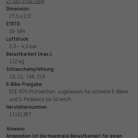
27,5x2,0 (50-584)
Dimension:
27,5 x 2,0"
ETRTO:
50-584
Luftdruck:
2,5 - 4,5 bar
Belastbarkeit (max.):
112 kg
Schlauchempfehlung:
19, 21, 19A, 21A
E-Bike-Freigabe:
ECE-R75 Prüfzeichen, zugelassen für schnelle E-Bikes
und S-Pedelecs bis 50 km/h
Herstellernummer:
11101367
Hinweis:
Angegeben ist die maximale Belastbarkeit für einen