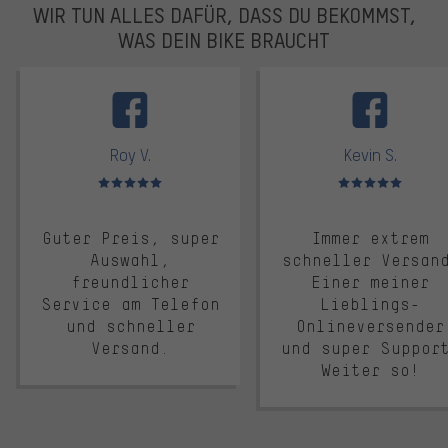
WIR TUN ALLES DAFÜR, DASS DU BEKOMMST,
WAS DEIN BIKE BRAUCHT
facebook
Roy V.
Kevin S.
Bewertungen: 5 von 5
Bewertungen: 5 von 5
Guter Preis, super
Immer extrem
Auswahl,
schneller Versan
freundlicher
Einer meiner
Service am Telefon
Lieblings-
und schneller
Onlineversender
Versand.
und super Suppor
Weiter so!