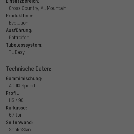
Einsatzbereich:
Cross Country, All Mountain
Produktlinie:
Evolution
Ausführung:
Faltreifen
Tubelesssystem:
TL Easy
Technische Daten:
Gummimischung:
ADDIX Speed
Profil:
HS 490
Karkasse:
67 tpi
Seitenwand:
SnakeSkin