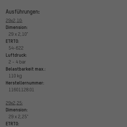
Ausführungen:
29x2,10:
Dimension:
29 x 2,10"
ETRTO:
54-622
Luftdruck:
2 - 4 bar
Belastbarkeit max.:
110 kg
Herstellernummer:
11601128.01
29x2,25:
Dimension:
29 x 2,25"
ETRTO: