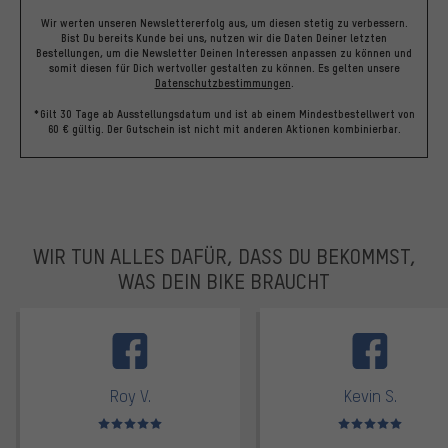
Wir werten unseren Newslettererfolg aus, um diesen stetig zu verbessern.
Bist Du bereits Kunde bei uns, nutzen wir die Daten Deiner letzten
Bestellungen, um die Newsletter Deinen Interessen anpassen zu können und
somit diesen für Dich wertvoller gestalten zu können.
Es gelten unsere
Datenschutzbestimmungen
.
*Gilt 30 Tage ab Ausstellungsdatum und ist ab einem Mindestbestellwert von
60 € gültig. Der Gutschein ist nicht mit anderen Aktionen kombinierbar.
WIR TUN ALLES DAFÜR, DASS DU BEKOMMST,
WAS DEIN BIKE BRAUCHT
facebook
Roy V.
Kevin S.
Bewertungen: 5 von 5
Bewertungen: 5 von 5