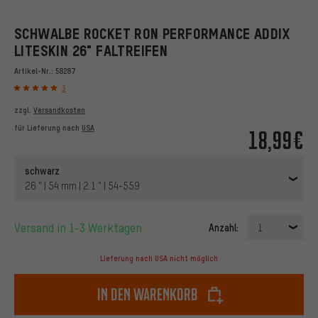
SCHWALBE ROCKET RON PERFORMANCE ADDIX
LITESKIN 26" FALTREIFEN
Artikel-Nr.:
58287
3
zzgl.
Versandkosten
für Lieferung nach
USA
18,99€
schwarz
26 " | 54 mm | 2.1 " | 54-559
Versand in 1-3 Werktagen
Anzahl:
1
Lieferung nach USA nicht möglich
In den Warenkorb