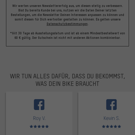
Wir werten unseren Newslettererfolg aus, um diesen stetig zu verbessern.
Bist Du bereits Kunde bei uns, nutzen wir die Daten Deiner letzten
Bestellungen, um die Newsletter Deinen Interessen anpassen zu können und
somit diesen für Dich wertvoller gestalten zu können.
Es gelten unsere
Datenschutzbestimmungen
.
*Gilt 30 Tage ab Ausstellungsdatum und ist ab einem Mindestbestellwert von
60 € gültig. Der Gutschein ist nicht mit anderen Aktionen kombinierbar.
WIR TUN ALLES DAFÜR, DASS DU BEKOMMST,
WAS DEIN BIKE BRAUCHT
facebook
Roy V.
Kevin S.
Bewertungen: 5 von 5
Bewertungen: 5 von 5